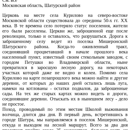
См. все
Московская область, Шатурский район
Церковь на месте села Курилово на северо-востоке
Московской области существовала до середины 50-х гг. XX
века. В те времена село потеряло статус поселения, жители
его были расселены. Церкви же, заброшенной еще после
революции, только и оставалось, что разрушаться. Дорога к
заброшенному селу ведет из поселка Мишеронский
Шатурского района. Когда-то оживленный тракт,
соединявший процветавший в начале прошлого века
населенный пункт, известный своим стекольным заводом, с
городом Петушки во Владимирской области, ныне
превратился в заросшую лесную дорогу, на некоторых
участках которой даже не видно и колеи. Помимо села
Курилово на карте позапрошлого века можно найти и другие
деревни, от которых до наших дней остались лишь луга,
намеки на котлованы - остатки подвалов, да заброшенные
сады. На тех же старых картах можно видеть и дороги,
соединявшие деревни. Отыскать их в нынешнем лесу - дело
не простое.
Поход, проводимый по этим местам Школой выживания
волчица, длится два дня. В первый день, встретившись в
городе Шатура, мы направляемся в поселок Мишеронский,
откуда и выходим на лесной маршрут. Всего за два дня