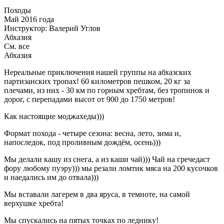
Походы
Май 2016 года
Инструктор: Валерий Углов
Абхазия
См. все
Абхазия
Нереальные приключения нашей группы на абхазских
партизанских тропах! 60 километров пешком, 20 кг за
плечами, из них - 30 км по горным хребтам, без тропинок и
дорог, с перепадами высот от 900 до 1750 метров!
Как настоящие моджахеды)))
Формат похода - четыре сезона: весна, лето, зима и,
напоследок, под проливным дождём, осень)))
Мы делали кашу из снега, а из каши чай))) Чай на гречедаст
фору любому пуэру))) мы резали ломтик мяса на 200 кусочков
и наедались им до отвала)))
Мы вставали лагерем в два яруса, в темноте, на самой
верхушке хребта!
Мы спускались на пятых точках по леднику!