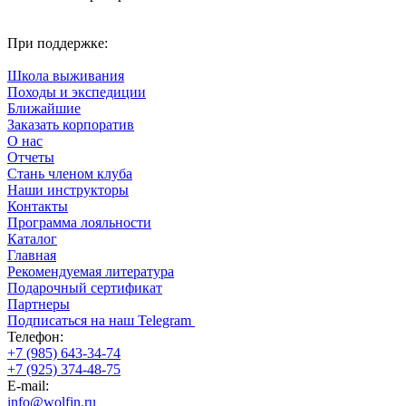
При поддержке:
Школа выживания
Походы и экспедиции
Ближайшие
Заказать корпоратив
О нас
Отчеты
Стань членом клуба
Наши инструкторы
Контакты
Программа лояльности
Каталог
Главная
Рекомендуемая литература
Подарочный сертификат
Партнеры
Подписаться на наш Telegram
Телефон:
+7 (985) 643-34-74
+7 (925) 374-48-75
E-mail:
info@wolfin.ru