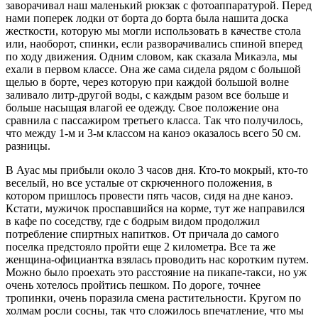
заворачивал наш маленький рюкзак с фотоаппаратурой. Перед
нами поперек лодки от борта до борта была нашита доска
жесткости, которую мы могли использовать в качестве стола
или, наоборот, спинки, если разворачивались спиной вперед
по ходу движения. Одним словом, как сказала Микаэла, мы
ехали в первом классе. Она же сама сидела рядом с большой
щелью в борте, через которую при каждой большой волне
заливало литр-другой воды, с каждым разом все больше и
больше насыщая влагой ее одежду. Свое положение она
сравнила с пассажиром третьего класса. Так что получилось,
что между 1-м и 3-м классом на каноэ оказалось всего 50 см.
разницы.
В Ауас мы прибыли около 3 часов дня. Кто-то мокрый, кто-то
веселый, но все усталые от скрюченного положения, в
котором пришлось провести пять часов, сидя на дне каноэ.
Кстати, мужичок проспавшийся на корме, тут же направился
в кафе по соседству, где с бодрым видом продолжил
потребление спиртных напитков. От причала до самого
поселка предстояло пройти еще 2 километра. Все та же
женщина-официантка взялась проводить нас коротким путем.
Можно было проехать это расстояние на пикапе-такси, но уж
очень хотелось пройтись пешком. По дороге, точнее
тропинки, очень поразила смена растительности. Кругом по
холмам росли сосны, так что сложилось впечатление, что мы