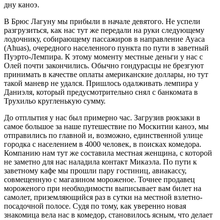
дну каноэ.
В Брюс Лагуну мы прибыли в начале девятого. Не успели
разгрузиться, как нас тут же передали на руки следующему
лодочнику, собирающему пассажиров в направление Ауаса
(Ahuas), очередного населенного пункта по пути в заветный
Пуэрто-Лемпира. К этому моменту местные деньги у нас с
Олей почти закончились. Обычно гондурасцы не брезгуют
принимать в качестве оплаты американские доллары, но тут
такой маневр не удался. Пришлось одалживать лемпира у
Даниэля, который предусмотрительно снял с банкомата в
Трухильо кругленькую сумму.
До отплытия у нас был примерно час. Загрузив рюкзаки в
самое большое за наше путешествие по Москитии каноэ, мы
отправились по главной и, возможно, единственной улице
городка с населением в 4000 человек, в поисках комедора.
Компанию нам тут же составила местная женщина, с которой
не заметно для нас наладила контакт Микаэла. По пути к
заветному кафе мы прошли пару гостиниц, авиакассу,
совмещенную с магазином мороженое. Точнее продавец
мороженого при необходимости выписывает вам билет на
самолет, приземляющийся раз в сутки на местной взлетно-
посадочной полосе. Судя по тому, как уверенно новая
знакомица вела нас в комедор, становилось ясным, что делает