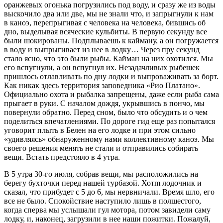
оранжевых огонька погрузились под воду, и сразу же из воды
выскочило два или две, мы не знали что, и запрыгнули к нам
в каноэ, перепрыгивая с человека на человека, бившись об
дно, выделывая всяческие кульбиты. В первую секунду все
были шокированы. Подплываешь к кайману, а он погружается
в воду и выпрыгивает из нее в лодку… Через пру секунд
стало ясно, что это были рыбы. Кайман на них охотился. Мы
его вспугнули, а он вспугнул их. Незадачливых рыбешек
пришлось отлавливать по дну лодки и выпроваживать за борт.
Как никак здесь территория заповедника «Рио Платано».
Официально охота и рыбалка запрещены, даже если рыба сама
прыгает в руки. С началом дождя, укрывшись в пончо, мы
повернули обратно. Перед сном, было что обсудить и о чем
поделиться впечатлениями. По дороге гид еще раз попытался
уговорит плыть в Белен на его лодке и при этом сильно
«удивляясь» обнаруженному нами коллективному каноэ. Мы
своего решения менять не стали и отправились собирать
вещи. Встать предстояло в 4 утра.
В 5 утра 30-го июля, собрав вещи, мы расположились на
берегу бухточки перед нашей турбазой. Хотm лодочник и
сказал, что прибудет с 5 до 6, мы нервничали. Время шло, его
все не было. Спокойствие наступило лишь в полшестого,
когда сперва мы услышали гул мотора, потом завидели саму
лодку, и, наконец, загрузили в нее наши пожитки. Пожалуй,