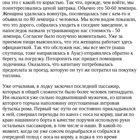
она это с какой-то корыстью. Так что, прежде, чем войти, мы
поинтересовались ценой завтрака. Обычно это 50-60 лемпира.
Женщина удалилась вовнутрь, посовещалась там с кем-то и
объявила по 80 лемпира с человека. Мы всем видом показали,
что это дорого, собрались уходить в соседнее заведение, и
напоследок назвали устраивающую нас стоимость - 50
лемпира. Согласие было получено моментально. Уже за
приемом пищи выяснилось, что эта женщина работает здесь
официанткой. Так что обслужив нас, мы все месте (наша
спутница, тоже направлялась в Ауас) отправились обратно к
берегу, на погрузку. Поторопить нас пришел помощник
лодочника. Оказалось, что капитану потребовалась
предоплата за проезд, которую он тут же потратил на покупку
топлива.
Уже отчаливая, в лодку заскочил последний пассажир,
которых в общей сложности было более человек пятнадцати.
Им оказался уже сильно подвыпивший мужичок, из штанов
которого торчала наполовину опустошенная литровая
бутылка рома. Первый час пути он постоянно прикладывался
к ней, совершал переходы по каноэ с носа на корму, шагая по
краю нашивного борта в качестве поручня использую руки
остальных пассажиров, в том числе и наши. В какой-то
момент, когда он уже совсем поднабрался и собрался в
очередной поход с носа на корму, а лодка в это время