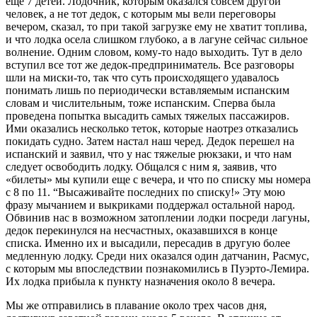
еще 7 детей. Лодочник, которым оказался совсем другой
человек, а не тот дедок, с которым мы вели переговоры
вечером, сказал, то при такой загрузке ему не хватит топлива,
и что лодка осела слишком глубоко, а в лагуне сейчас сильное
волнение. Одним словом, кому-то надо выходить. Тут в дело
вступил все тот же дедок-предприниматель. Все разговоры
шли на миски-то, так что суть происходящего удавалось
понимать лишь по периодически вставляемым испанским
словам и числительным, тоже испанским. Сперва была
проведена попытка высадить самых тяжелых пассажиров.
Ими оказались несколько теток, которые наотрез отказались
покидать судно. Затем настал наш черед. Дедок перешел на
испанский и заявил, что у нас тяжелые рюкзаки, и что нам
следует освободить лодку. Общался с ним я, заявив, что
«билеты» мы купили еще с вечера, и что по списку мы номера
с 8 по 11. “Высаживайте последних по списку!» Эту мою
фразу мычанием и выкриками поддержал остальной народ.
Обвинив нас в возможном затоплении лодки посреди лагуны,
дедок перекинулся на несчастных, оказавшихся в конце
списка. Именно их и высадили, пересадив в другую более
медленную лодку. Среди них оказался один датчанин, Расмус,
с которым мы впоследствии познакомились в Пуэрто-Лемира.
Их лодка прибыла к пункту назначения около 8 вечера.
Мы же отправились в плавание около трех часов дня,