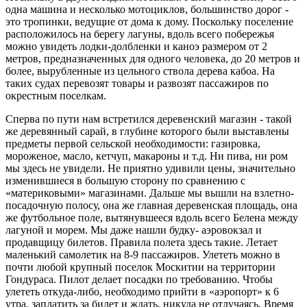
одна машина и несколько мотоциклов, большинство дорог -
это тропинки, ведущие от дома к дому. Поскольку поселение
расположилось на берегу лагуны, вдоль всего побережья
можно увидеть лодки-долбленки и каноэ размером от 2
метров, предназначенных для одного человека, до 20 метров и
более, вырубленные из цельного ствола дерева кабоа. На
таких судах перевозят товары и развозят пассажиров по
окрестным поселкам.
Сперва по пути нам встретился деревенский магазин - такой
же деревянный сарай, в глубине которого были выставлены
предметы первой сельской необходимости: газировка,
мороженое, масло, кетчуп, макароны и т.д. Ни пива, ни ром
мы здесь не увидели. Не приятно удивили цены, значительно
изменившиеся в большую сторону по сравнению с
«материковыми» магазинами. Дальше мы вышли на взлетно-
посадочную полосу, она же главная деревенская площадь, она
же футбольное поле, вытянувшееся вдоль всего Белена между
лагуной и морем. Мы даже нашли будку- аэровокзал и
продавщицу билетов. Правила полета здесь такие. Летает
маленький самолетик на 8-9 пассажиров. Улететь можно в
почти любой крупный поселок Москитии на территории
Гондураса. Пилот делает посадки по требованию. Чтобы
улететь откуда-либо, необходимо прийти в «аэропорт» к 6
утра, заплатить за билет и ждать, никуда не отлучаясь. Время