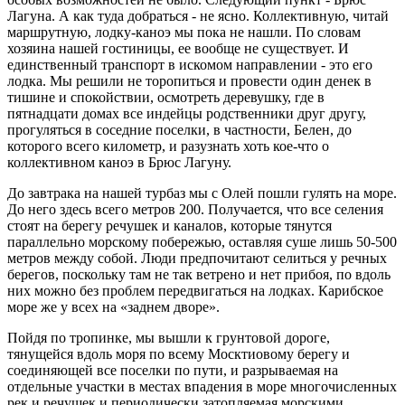
Лагуна. А как туда добраться - не ясно. Коллективную, читай
маршрутную, лодку-каноэ мы пока не нашли. По словам
хозяина нашей гостиницы, ее вообще не существует. И
единственный транспорт в искомом направлении - это его
лодка. Мы решили не торопиться и провести один денек в
тишине и спокойствии, осмотреть деревушку, где в
пятнадцати домах все индейцы родственники друг другу,
прогуляться в соседние поселки, в частности, Белен, до
которого всего километр, и разузнать хоть кое-что о
коллективном каноэ в Брюс Лагуну.
До завтрака на нашей турбаз мы с Олей пошли гулять на море.
До него здесь всего метров 200. Получается, что все селения
стоят на берегу речушек и каналов, которые тянутся
параллельно морскому побережью, оставляя суше лишь 50-500
метров между собой. Люди предпочитают селиться у речных
берегов, поскольку там не так ветрено и нет прибоя, по вдоль
них можно без проблем передвигаться на лодках. Карибское
море же у всех на «заднем дворе».
Пойдя по тропинке, мы вышли к грунтовой дороге,
тянущейся вдоль моря по всему Москтиовому берегу и
соединяющей все поселки по пути, и разрываемая на
отдельные участки в местах впадения в море многочисленных
рек и речушек и периодически затопляемая морскими