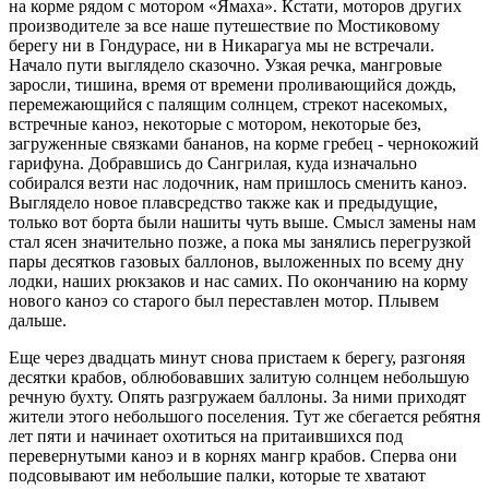
на корме рядом с мотором «Ямаха». Кстати, моторов других
производителе за все наше путешествие по Мостиковому
берегу ни в Гондурасе, ни в Никарагуа мы не встречали.
Начало пути выглядело сказочно. Узкая речка, мангровые
заросли, тишина, время от времени проливающийся дождь,
перемежающийся с палящим солнцем, стрекот насекомых,
встречные каноэ, некоторые с мотором, некоторые без,
загруженные связками бананов, на корме гребец - чернокожий
гарифуна. Добравшись до Сангрилая, куда изначально
собирался везти нас лодочник, нам пришлось сменить каноэ.
Выглядело новое плавсредство также как и предыдущие,
только вот борта были нашиты чуть выше. Смысл замены нам
стал ясен значительно позже, а пока мы занялись перегрузкой
пары десятков газовых баллонов, выложенных по всему дну
лодки, наших рюкзаков и нас самих. По окончанию на корму
нового каноэ со старого был переставлен мотор. Плывем
дальше.
Еще через двадцать минут снова пристаем к берегу, разгоняя
десятки крабов, облюбовавших залитую солнцем небольшую
речную бухту. Опять разгружаем баллоны. За ними приходят
жители этого небольшого поселения. Тут же сбегается ребятня
лет пяти и начинает охотиться на притаившихся под
перевернутыми каноэ и в корнях мангр крабов. Сперва они
подсовывают им небольшие палки, которые те хватают