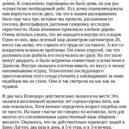
домик. К сожалению, паромщика не было дома, он как раз
осуществлял необходимый рейс. Его дочка порекомендовала
нам вернуться после двух, так что в нашем распоряжении
было еще часа три, которые мы провели, расхаживая по
поселку, фотографируя, распивая газировку, исследую
окрестности. Наше внимание привлекло хлебное дерево.
Очень хотелось узнать, что же находится внутри его плодов.
Один из них, ярко-зеленый шар диаметром сантиметров 20,
висел так низко, что сорвать его труда не составило. А вот со
вскрытием возникли проблемы. Он очень упругий, так что
разломать или разбить его получилось не сразу. На это ушло
минут двадцать, и были затрачены совместные усилия меня и
Даниэля. Внутри оказалась плотная мякоть, по вкусу и запаху
напоминавшая огурец. Технологию последующего
приготовления этого плода уточнять у наблюдавших за нами
индейцев мы не стали. Они и так смотрели на нас как на
чудаков.
В два часа Илиодоро действительно оказался на месте Это
оказался веселенький мужичок лет сорока-сорока пяти, как
нам показалось. Хотя внешне определить возраст индейца нам
не просто. На наше счастье он говорил по-испански, хотя для
многих его соплеменников единственный язык общения -
мискито. Оказалось, что он действительно перевозит людей в
Брюс-Лагуну, два раза в день, в 5-6 утра, и в 3-4 вечера.