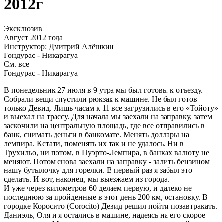
2012г
Эксклюзив
Август 2012 года
Инструктор: Дмитрий Алёшкин
Гондурас - Никарагуа
См. все
Гондурас - Никарагуа
В понедельник 27 июля в 9 утра мы был готовы к отъезду.
Собрали вещи спустили рюкзак к машине. Не был готов
только Девид. Лишь часам к 11 все загрузились в его «Тойоту»
и выехал на трассу. Для начала мы заехали на заправку, затем
заскочили на центральную площадь, где все отправились в
банк, снимать деньги в банкомате. Менять доллары на
лемпира. Кстати, поменять их так и не удалось. Ни в
Трухильо, ни потом, в Пуэрто-Лемпира, в банках валюту не
меняют. Потом снова заехали на заправку - залить бензином
нашу бутылочку для горелки. В первый раз я забыл это
сделать. И вот, наконец, мы выезжаем из города.
И уже через километров 60 делаем первую, и далеко не
последнюю за пройденные в этот день 200 км, остановку. В
городке Коросито (Corocito) Девид решил пойти позавтракать.
Даниэль, Оля и я остались в машине, надеясь на его скорое