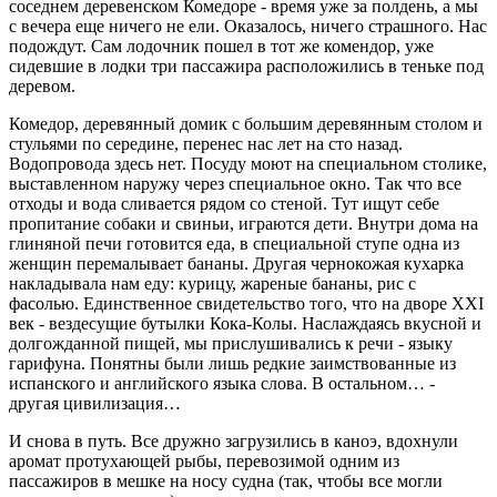
соседнем деревенском Комедоре - время уже за полдень, а мы
с вечера еще ничего не ели. Оказалось, ничего страшного. Нас
подождут. Сам лодочник пошел в тот же комендор, уже
сидевшие в лодки три пассажира расположились в теньке под
деревом.
Комедор, деревянный домик с большим деревянным столом и
стульями по середине, перенес нас лет на сто назад.
Водопровода здесь нет. Посуду моют на специальном столике,
выставленном наружу через специальное окно. Так что все
отходы и вода сливается рядом со стеной. Тут ищут себе
пропитание собаки и свиньи, играются дети. Внутри дома на
глиняной печи готовится еда, в специальной ступе одна из
женщин перемалывает бананы. Другая чернокожая кухарка
накладывала нам еду: курицу, жареные бананы, рис с
фасолью. Единственное свидетельство того, что на дворе XXI
век - вездесущие бутылки Кока-Колы. Наслаждаясь вкусной и
долгожданной пищей, мы прислушивались к речи - языку
гарифуна. Понятны были лишь редкие заимствованные из
испанского и английского языка слова. В остальном… -
другая цивилизация…
И снова в путь. Все дружно загрузились в каноэ, вдохнули
аромат протухающей рыбы, перевозимой одним из
пассажиров в мешке на носу судна (так, чтобы все могли