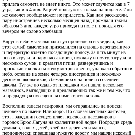
прилета самолета не знает никто. Это может случится как в 7
утра, так и в 4 дня. Рацией пользуются только на подлете. Или
же самолет вообще может не прилететь. Как нам рассказали,
пару иностранцев несколько месяцев назад прождали таким
образом 3 дня, каждое утро приходя на поле и покидая его
вечером не солоно хлебавши.
Вдруг в небе мы услышали гул пропеллера и увидели, как
этот самый самолетик приземлился на сплошь перепаханную
и перерытую взлетно-посадочную полосу. За пять минут из
него выгрузили пару пассажиров, поклажу и почту, загрузили
несколько сумок, и крылатая птица, развернувшись и
проскакав с кочки на кочку метров двести, упархала обратно в
небо, оставив на земле четырех иностранцев и несколько
десятков школьников, сбежавшихся на поле из соседней
школы. Тут же по одаль от площадки мы нашли несколько
магазинов, выглядящих и предлагающих так же и тем же, что
и предыдущая посещенная нами торговая точка.
Восполнив запасы газировки, мы отправились на поиски
человека по имени Илиодоро. По словам местных жителей,
этот гражданин осуществляет перевозки пассажиров в
городок Брюс-Лагуна на коллективной лодке. Побродив средь
домиков, голых детей, хлебных деревьев и манго,
периодически спрашивая нужную дорогу, мы нашли искомый