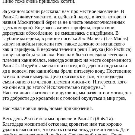
Пиво тоже очень пришлось кстати.
За ужином хозяин рассказал нам про местное население. В
Раис-Та живут мискито, индейский народ, в честь которого
назван Москитовый берег (а не в честь немногочисленных
здесь комаров). Еще здесь живут гарифуна, строя свои
деревушки обособленно, не смешиваясь с индейцами. В
глубине материка, в районе поселка Лас Мариас (Las Marias)
живут индейцы племени печ, также далекие от испанского
как и гарифуна. В верхнем течении реки Пачука (Rio Pachuca)
живут индейцы таванака. Еще нам была поведана легенда о
племени каннибалов, некогда живших на месте современного
Раис-Та. Индейцы мискито из соседней деревни подсыпали
яд в водоем, где каннибалы брали питьевую воду. Постепенно
все их племя вымерло. Дело оказалось в том, что людоеды
съели одного из членов племени миски-то. Интересно, кого
же они ели до этого? Исключительно гарифуна..?
Насытившись физически и духовно, мы разве что и могли, так
это добрести до кроватей и с головой окунуться в мир грез.
Нас ждал новый день, новые приключения.
Весь день 29-го июля мы провели в Раис-Та (Rais-Ta).
Благодаря москитной сетке над кроватью нам так хорошо
удалось выспаться, что ехать совсем никуда не хотелось. Да и
особых возможностей не было. Следующий пункт - Брюс