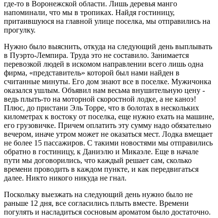
где-то в Воронежской области. Лишь деревья манго
напоминали, что мы в тропиках. Найдя гостиницу,
притаившуюся на главной улице поселка, мы отправились на
прогулку.
Нужно было выяснить, откуда на следующий день выплывать
в Пуэрто-Лемпира. Труда это не составило. Занимается
перевозкой людей в искомом направлении всего лишь одна
фирма, «представитель» которой был нами найден в
считанные минуты. Его дом знают все в поселке. Мужичонка
оказался ушлым. Объявил нам весьма внушительную цену -
ведь плыть-то на моторной скоростной лодке, а не каноэ!
Плюс, до пристани Эль Торре, что в болотах в нескольких
километрах к востоку от поселка, еще нужно ехать на машине,
его грузовичке. Причем оплатить эту сумму надо обязательно
вечером, иначе утром может не оказаться мест. Лодка вмещает
не более 15 пассажиров. С такими новостями мы отправились
обратно в гостиницу, к Даниэлю и Микаэле. Еще в начале
пути мы договорились, что каждый решает сам, сколько
времени проводить в каждом пункте, и как передвигаться
далее. Никто никого никуда не гнал.
Поскольку выезжать на следующий день нужно было не
раньше 12 дня, все согласились плыть вместе. Времени
погулять и насладиться сосновым ароматом было достаточно.