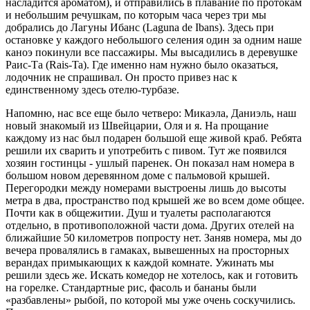
насладится ароматом), и отправились в плавание по протокам
и небольшим речушкам, по которым часа через три мы
добрались до Лагуны Ибанс (Laguna de Ibans). Здесь при
остановке у каждого небольшого селения один за одним наше
каноэ покинули все пассажиры. Мы высадились в деревушке
Раис-Та (Rais-Ta). Где именно нам нужно было оказаться,
лодочник не спрашивал. Он просто привез нас к
единственному здесь отелю-турбазе.
Напомню, нас все еще было четверо: Микаэла, Даниэль, наш
новый знакомый из Швейцарии, Оля и я. На прощание
каждому из нас был подарен большой еще живой краб. Ребята
решили их сварить и употребить с пивом. Тут же появился
хозяин гостинцы - ушлый паренек. Он показал нам номера в
большом новом деревянном доме с пальмовой крышей.
Перегородки между номерами выстроены лишь до высоты
метра в два, пространство под крышей же во всем доме общее.
Почти как в общежитии. Душ и туалеты располагаются
отдельно, в противоположной части дома. Других отелей на
ближайшие 50 километров попросту нет. Заняв номера, мы до
вечера провалялись в гамаках, вывешенных на просторных
верандах примыкающих к каждой комнате. Ужинать мы
решили здесь же. Искать комедор не хотелось, как и готовить
на горелке. Стандартные рис, фасоль и бананы были
«разбавлены» рыбой, по которой мы уже очень соскучились.