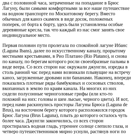
два с половиной часа, затраченные на попадание в Брюс
Лагуну, были самыми комфортными за все наше путешествие
на водном транспорте по Москитовому берегу. Вместо
обычных для каноэ скамеек в виде досок, положеных
поперек, от борта к борту, здесь были установлены особые
деревянные кресла, так что каждый из нас смог занять свое
индивидуальное место.
Первая половин пути пролегала по спокойной лагуне Ибанс
(Laguna Ibans), далее по искусственному каналу, прорытому
местными крестьянами, в Рио Платано (Rio Platano), и снова
по каналу, по берегам которого росли своеобразные пальмы в
виде веера. Со всех сторон нас окружали джунгли, изредка в
столь ранний час перед нами возникали плывущие на встречу
каноэ, загруженные дровами или бананами. Наконец, впереди
показались плотные ряды бамбуковых и сосновых стволов,
вкопанных в землю по краям канала. На многих из них
сидели полусонные черноголовые грифы (или кто-то
похожий на них: головы и шеи лысые, черного цвета). И вот,
перед нами раскинулись просторы Лагуны Брюса (Laguna de
Brus), на восточном берегу которого расположился городок
Брюс Лагуна (Brus Laguna), плыть до которого осталось чуть
более часа. Джунгли закончились, со всех сторон
простиралась водная гладь, утреннее солнце слепило глаза, и
четверо путешественников мирно уснули, растянув ноги по