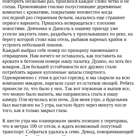
повторить несколько раз, произнося каждое слово четко и не
спеша. Провонявшие гнилью полусгнившие деревянные
комнатки с кроватями, покрытыми неизвестно когда
последний раз стиранным бельем, оказались еще страшнее
первого варианта. Пришлось возвращаться с плохими
новостями. Девчонки и Даниэль к нашему приезду уже
успели закупить пиво, раздобыть у проплывавших по реке, на
берегу которой стоял наш отель, рыбаков вареных крабов и
устроить небольшой пикник.
Каждый выбрал себе номер по принципу наименьшего
отвращения. Нам ничего не оставалось, как поставить на
кровати в бетонном номере нашу палатку. Душно, но хоть без
комаров. Для большей устойчивости все дружно стали
потреблять заранее купленные запасы спиртного.
Одновременно с этим я достал горелку, и мы сварили на всю
компанию макарон, нарезали салат из остатков овощей. Ребята
принесли то, что было у них. Так вот поужинав и выпив все,
что можно было выпить, мы направились спать в нашу
камеру. Оля мучилась всю ночь. Для меня утро, а будильник
был выставлен на 5 утра, настало будто через минуту после
того, как я только закрыл глаза.
К шести утра мы планировали занять позиции у переправы,
что в метрах 100 от отеля, и ждать возможный попутный
транспорт. Собраться удалось к семи. Девид, поворачивающий