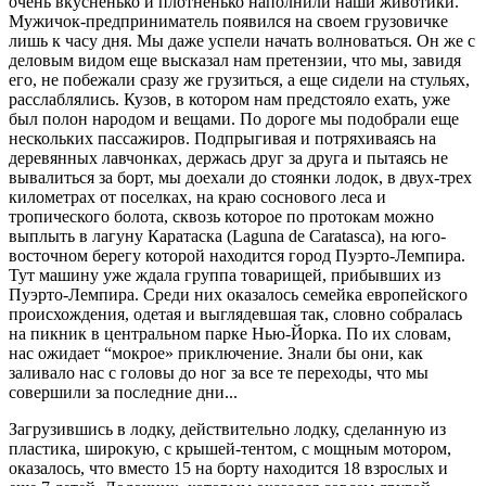
очень вкусненько и плотненько наполнили наши животики.
Мужичок-предприниматель появился на своем грузовичке
лишь к часу дня. Мы даже успели начать волноваться. Он же с
деловым видом еще высказал нам претензии, что мы, завидя
его, не побежали сразу же грузиться, а еще сидели на стульях,
расслаблялись. Кузов, в котором нам предстояло ехать, уже
был полон народом и вещами. По дороге мы подобрали еще
нескольких пассажиров. Подпрыгивая и потряхиваясь на
деревянных лавчонках, держась друг за друга и пытаясь не
вывалиться за борт, мы доехали до стоянки лодок, в двух-трех
километрах от поселках, на краю соснового леса и
тропического болота, сквозь которое по протокам можно
выплыть в лагуну Каратаска (Laguna de Caratasca), на юго-
восточном берегу которой находится город Пуэрто-Лемпира.
Тут машину уже ждала группа товарищей, прибывших из
Пуэрто-Лемпира. Среди них оказалось семейка европейского
происхождения, одетая и выглядевшая так, словно собралась
на пикник в центральном парке Нью-Йорка. По их словам,
нас ожидает “мокрое» приключение. Знали бы они, как
заливало нас с головы до ног за все те переходы, что мы
совершили за последние дни...
Загрузившись в лодку, действительно лодку, сделанную из
пластика, широкую, с крышей-тентом, с мощным мотором,
оказалось, что вместо 15 на борту находится 18 взрослых и