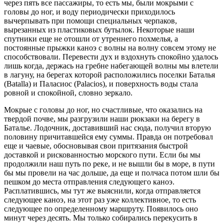
через пять все пассажиры, то есть мы, были мокрыми с
головы до ног, и воду периодически приходилось
вычерпывать при помощи специальных черпаков,
вырезанных из пластиковых бутылок. Некоторые наши
спутники еще не отошли от утреннего похмелья, а
постоянные прыжки каноэ с волны на волну совсем этому не
способствовали. Перевести дух и вздохнуть спокойно удалось
лишь когда, держась на гребне набегающей волны мы влетели
в лагуну, на берегах которой расположились поселки Баталья
(Batalla) и Паласиос (Palacios), и поверхность воды стала
ровной и спокойной, словно зеркало.
Мокрые с головы до ног, но счастливые, что оказались на
твердой почве, мы разгрузили наши рюкзаки на берегу в
Баталье. Лодочник, доставивший нас сюда, получил вторую
половину причитавшейся ему суммы. Правда он потребовал
еще и чаевые, обосновывая свои притязания быстрой
доставкой и рискованностью морского пути. Если бы мы
продолжили наш путь по реке, и не вышли бы в море, в пути
бы мы провели на час дольше, да еще и полчаса потом шли бы
пешком до места отправления следующего каноэ.
Расплатившись, мы тут же выяснили, когда отправляется
следующее каноэ, на этот раз уже коллективное, то есть
следующее по определенному маршруту. Появилось оно
минут через десять. Мы только собирались перекусить в