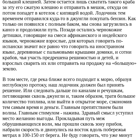
большой клешней. Затем остается лишь схватить такого краба
за эту его сжатую клешню и отправить в мешок, откуда он
потом попадет в котелок с кипящей водой. Лодочник тем
временем отправился куда-то в джунгли покупать бензин. Как
только он появился с полным баком, мы снова загрузились в
каноэ и продолжили путь. Позади остались чернокожие
детишки, говорящие на смеси африканского и индейского
языков, чернокожие взрослые, для которых говорить по-
испански значит все равно что говорить на иностранном
языке, деревянные с пальмовыми крышами домики, и сотни
крабов, чья участь предрешена решимостью и детей, и
взрослых сварить их или отправить на продажу на «большую»
землю.
В том месте, где река ближе всего подходит к морю, образуя
неглубокую протоку, наш лодочник должен был принять
решение. Или следовать дальше по каналам и речушкам,
петляющими сквозь джунгли и, таким образом, тратя большое
количество топлива, или выйти в открытое море, сэкономив
тем самым время и деньги. Главным препятствием были
волны. Главным стимулом - нажива. Здравый смысл уступил
место желанию выгоды. Прокладывая путь меж
обрушивающихся волн, мы прошли сквозь зону прибоя,
набрали скорость и двинулись на восток вдоль побережья
метрах в 100-150 от берега. Не буду говорить, что уже минут