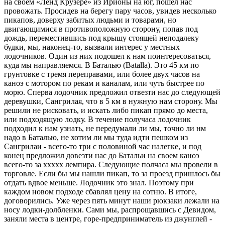
на своем «Ленд Крузере» из Ирионы на юг, пошел нас
провожать. Просидев на берегу пару часов, увидев несколько
пикапов, доверху забитых людьми и товарами, но
двигающимися в противоположную сторону, попав под
дождь, переместившись под крышу стоящей неподалеку
будки, мы, наконец-то, вызвали интерес у местных
лодочников. Один из них подошел к нам поинтересоваться,
куда мы направляемся. В Баталью (Batalla). Это 45 км по
грунтовке с тремя переправами, или более двух часов на
каноэ с мотором по рекам и каналам, или чуть быстрее по
морю. Сперва лодочник предложил отвезти нас до следующей
деревушки, Сангрилая, что в 5 км в нужную нам сторону. Мы
решили не рисковать, и искать либо пикап прямо до места,
или подходящую лодку. В течение получаса лодочник
подходил к нам узнать, не передумали ли мы, точно ли нм
надо в Баталью, не хотим ли мы туда идти пешком из
Сангрилаи - всего-то три с половиной час налегке, и под
конец предложил довезти нас до Батальи на своем каноэ
всего-то за ххххх лемпира. Следующие полчаса мы провели в
торговле. Если бы мы нашли пикап, то за проезд пришлось бы
отдать вдвое меньше. Лодочник это знал. Поэтому при
каждом новом подходе сбавлял цену на сотню. В итоге,
договорились. Уже через пять минут наши рюкзаки лежали на
носу лодки-долбленки. Сами мы, распрощавшись с Девидом,
заняли места в центре, горе-предприниматель из джунглей -