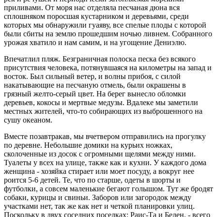
приливами. От моря нас отделяла песчаная дюна вся
сплошняком поросшая кустарником и деревьями, среди
которых мы обнаружили гуаяву, все спелые плоды с которой
были сбиты на землю прошедшим ночью ливнем. Собранного
урожая хватило и нам самим, и на угощение Дениэлю.
Впечатлил пляж. Безграничная полоска песка без всякого
присутствия человека, потянувшаяся на километры на запад и
восток. Был сильный ветер, и волны прибоя, с силой
накатывающие на песчаную отмель, были окрашены в
грязный желто-серый цвет. На берег вынесло обломки
деревьев, кокосы и мертвые медузы. Вдалеке мы заметили
местных жителей, что-то собирающих из выброшенного на
сушу океаном.
Вместе позавтракав, мы вчетвером отправились на прогулку
по деревне. Небольшие домики на курьих ножках,
сколоченные из досок с огромными щелями между ними.
Туалеты у всех на улице, также как и кухни. У каждого дома
женщина - хозяйка стирает или моет посуду, а вокруг нее
роится 5-6 детей. Те, что по старше, одеты в шорты и
футболки, а совсем маленькие бегают голышом. Тут же бродят
собаки, курицы и свиньи. Заборов или загородок между
участками нет, так же как нет и четкой планировки улиц.
Поскольку в двух соседних поселках: Раис-Та и Белен, - всего