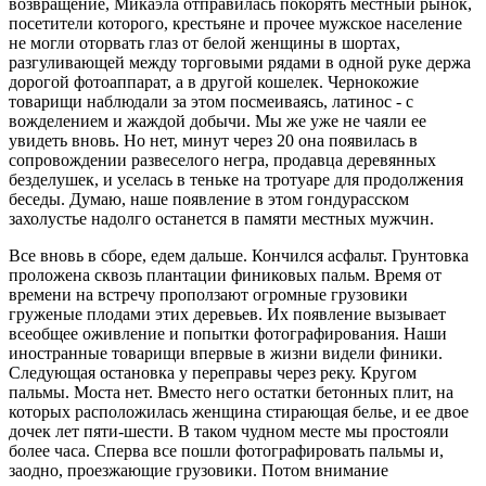
возвращение, Микаэла отправилась покорять местный рынок,
посетители которого, крестьяне и прочее мужское население
не могли оторвать глаз от белой женщины в шортах,
разгуливающей между торговыми рядами в одной руке держа
дорогой фотоаппарат, а в другой кошелек. Чернокожие
товарищи наблюдали за этом посмеиваясь, латинос - с
вожделением и жаждой добычи. Мы же уже не чаяли ее
увидеть вновь. Но нет, минут через 20 она появилась в
сопровождении развеселого негра, продавца деревянных
безделушек, и уселась в теньке на тротуаре для продолжения
беседы. Думаю, наше появление в этом гондурасском
захолустье надолго останется в памяти местных мужчин.
Все вновь в сборе, едем дальше. Кончился асфальт. Грунтовка
проложена сквозь плантации финиковых пальм. Время от
времени на встречу проползают огромные грузовики
груженые плодами этих деревьев. Их появление вызывает
всеобщее оживление и попытки фотографирования. Наши
иностранные товарищи впервые в жизни видели финики.
Следующая остановка у переправы через реку. Кругом
пальмы. Моста нет. Вместо него остатки бетонных плит, на
которых расположилась женщина стирающая белье, и ее двое
дочек лет пяти-шести. В таком чудном месте мы простояли
более часа. Сперва все пошли фотографировать пальмы и,
заодно, проезжающие грузовики. Потом внимание