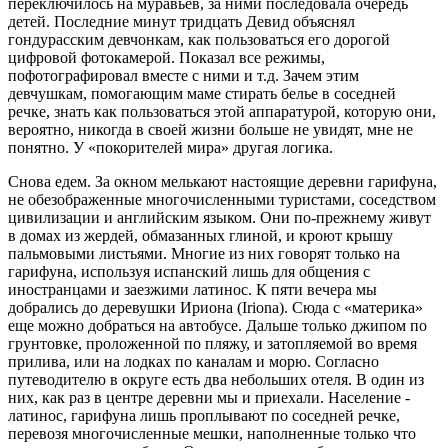
переключилось на муравьев, за ними последовала очередь
детей. Последние минут тридцать Девид объяснял
гондурасским девчонкам, как пользоваться его дорогой
цифровой фотокамерой. Показал все режимы,
пофотографировал вместе с ними и т.д. Зачем этим
девчушкам, помогающим маме стирать белье в соседней
речке, знать как пользоваться этой аппаратурой, которую они,
вероятно, никогда в своей жизни больше не увидят, мне не
понятно. У «покорителей мира» другая логика.
Снова едем. За окном мелькают настоящие деревни гарифуна,
не обезображенные многочисленными туристами, соседством
цивилизации и английским языком. Они по-прежнему живут
в домах из жердей, обмазанных глиной, и кроют крышу
пальмовыми листьями. Многие из них говорят только на
гарифуна, используя испанский лишь для общения с
иностранцами и заезжими латинос. К пяти вечера мы
добрались до деревушки Ириона (Iriona). Сюда с «материка»
еще можно добраться на автобусе. Дальше только джипом по
грунтовке, проложенной по пляжу, и затопляемой во время
прилива, или на лодках по каналам и морю. Согласно
путеводителю в округе есть два небольших отеля. В один из
них, как раз в центре деревни мы и приехали. Население -
латинос, гарифуна лишь проплывают по соседней речке,
перевозя многочисленные мешки, наполненные только что