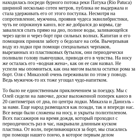
находилась посреди бурного потока реки Патука (Rio Patuca)
шириной несколько сотен метров, публика не выдержала и
стала удерживать его от этого поступка. Несмотря на
сопротивление, мужчина, проявив чудеса эквилибристики,
чуть не опрокинув каноэ, все же добрался до кормы, где
завалился спать прямо на дно, полное воды, заливающейся
через щели и через борт при сильных волнах. Капитан и его
помощник приняли заботу о бедолаге на себя. Вычерпывая
воду из лодки при помощи специальных черпаков,
вырезанных из пластиковых бутылок, они периодически
поливали голову пьянчушки, приводя его в чувства. На носу
же осталась его «водная жена», как он ее сам назвал. Не
успели мы опомниться, как она мигом вылила остатки рома за
борт. Оля с Микаэлой очень переживали по этом у поводу.
Ведь мужичок-то их тоже угощал чудо-напитком.
То было не единственным приключением за поездку. Мы с
Олей сидели на лавочке, доске выложенной поперек каноэ в
20 сантиметрах от дна, по центра лодки. Микаэла и Даниэль -
за нами. Еще народ размещался как позади, так и впереди нас.
Все вещи были сложены на носу, и укрыты полиэтиленом.
Всех пассажиров на время дождя, который проходил с
периодичность раз в час, накрывали длинным куском
пластика. От волн, переливающихся за борт, мы спасались
при помощи нашего пончо, в которое первым делом