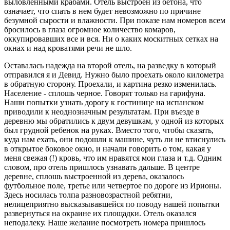
выловленными крабами. Отель выстроен из бетона, что
означает, что спать в нем будет невозможно по причине
безумной сырости и влажности. При показе нам номеров всем
бросилось в глаза огромное количество комаров,
оккупировавших все и вся. Ни о каких москитных сетках на
окнах и над кроватями речи не шло.
Оставалась надежда на второй отель, на разведку в который
отправился я и Девид. Нужно было проехать около километра
в обратную сторону. Проехали, и картина резко изменилась.
Население - сплошь черное. Говорят только на гарифуна.
Наши попытки узнать дорогу к гостинице на испанском
приводили к неоднозначным результатам. При въезде в
деревню мы обратились к двум девушкам, у одной из которых
был грудной ребенок на руках. Вместо того, чтобы сказать,
куда нам ехать, они подошли к машине, чуть ли не втиснулись
в открытое боковое окно, и начали говорить о том, какая у
меня свежая (!) кровь, что им нравятся мои глаза и т.д. Одним
словом, про отель пришлось узнавать дальше. В центре
деревне, сплошь выстроенной из дерева, оказалось
футбольное поле, третье или четвертое по дороге из Ирионы.
Здесь носилась толпа разновозрастной ребятни,
нелицеприятно высказывавшейся по поводу нашей попытки
развернуться на окраине их площадки. Отель оказался
неподалеку. Наше желание посмотреть номера пришлось