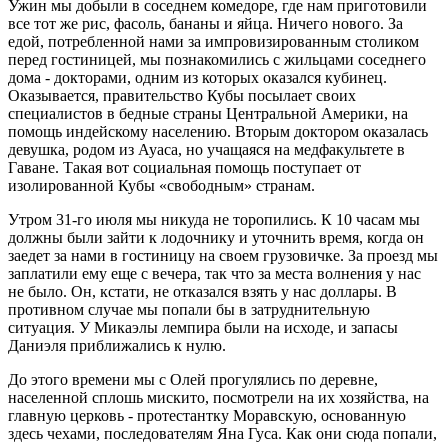
Ужин мы добыли в соседнем комедоре, где нам приготовили
все тот же рис, фасоль, бананы и яйца. Ничего нового. За
едой, потребленной нами за импровизированным столиком
перед гостиницей, мы познакомились с жильцами соседнего
дома - докторами, одним из которых оказался кубинец.
Оказывается, правительство Кубы посылает своих
специалистов в бедные страны Центральной Америки, на
помощь индейскому населению. Вторым доктором оказалась
девушка, родом из Ауаса, но учащаяся на медфакультете в
Гаване. Такая вот социальная помощь поступает от
изолированной Кубы «свободным» странам.
Утром 31-го июля мы никуда не торопились. К 10 часам мы
должны были зайти к лодочнику и уточнить время, когда он
заедет за нами в гостиницу на своем грузовичке. За проезд мы
заплатили ему еще с вечера, так что за места волнения у нас
не было. Он, кстати, не отказался взять у нас доллары. В
противном случае мы попали бы в затруднительную
ситуация. У Микаэлы лемпира были на исходе, и запасы
Даниэля приближались к нулю.
До этого времени мы с Олей прогулялись по деревне,
населенной сплошь мискито, посмотрели на их хозяйства, на
главную церковь - протестантку Моравскую, основанную
здесь чехами, последователям Яна Гуса. Как они сюда попали,