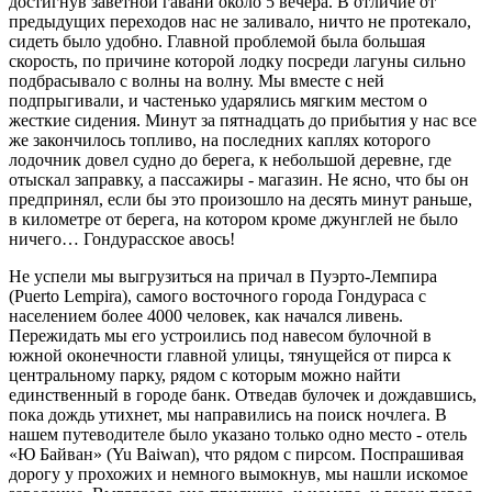
достигнув заветной гавани около 5 вечера. В отличие от
предыдущих переходов нас не заливало, ничто не протекало,
сидеть было удобно. Главной проблемой была большая
скорость, по причине которой лодку посреди лагуны сильно
подбрасывало с волны на волну. Мы вместе с ней
подпрыгивали, и частенько ударялись мягким местом о
жесткие сидения. Минут за пятнадцать до прибытия у нас все
же закончилось топливо, на последних каплях которого
лодочник довел судно до берега, к небольшой деревне, где
отыскал заправку, а пассажиры - магазин. Не ясно, что бы он
предпринял, если бы это произошло на десять минут раньше,
в километре от берега, на котором кроме джунглей не было
ничего… Гондурасское авось!
Не успели мы выгрузиться на причал в Пуэрто-Лемпира
(Puerto Lempira), самого восточного города Гондураса с
населением более 4000 человек, как начался ливень.
Пережидать мы его устроились под навесом булочной в
южной оконечности главной улицы, тянущейся от пирса к
центральному парку, рядом с которым можно найти
единственный в городе банк. Отведав булочек и дождавшись,
пока дождь утихнет, мы направились на поиск ночлега. В
нашем путеводителе было указано только одно место - отель
«Ю Байван» (Yu Baiwan), что рядом с пирсом. Поспрашивая
дорогу у прохожих и немного вымокнув, мы нашли искомое