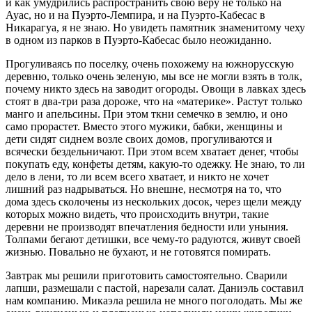
и как умудрились распространить свою веру не только на
Ауас, но и на Пуэрто-Лемпира, и на Пуэрто-Кабесас в
Никарагуа, я не знаю. Но увидеть памятник знаменитому чеху
в одном из парков в Пуэрто-Кабесас было неожиданно.
Прогуливаясь по поселку, очень похожему на южнорусскую
деревню, только очень зеленую, мы все не могли взять в толк,
почему никто здесь на заводит огороды. Овощи в лавках здесь
стоят в два-три раза дороже, что на «материке». Растут только
манго и апельсины. При этом ткни семечко в землю, и оно
само прорастет. Вместо этого мужики, бабки, женщины и
дети сидят сиднем возле своих домов, прогуливаются и
всячески бездельничают. При этом всем хватает денег, чтобы
покупать еду, конфеты детям, какую-то одежку. Не знаю, то ли
дело в лени, то ли всем всего хватает, и никто не хочет
лишний раз надрываться. Но внешне, несмотря на то, что
дома здесь сколочены из нескольких досок, через щели между
которых можно видеть, что происходить внутри, такие
деревни не производят впечатления бедности или уныния.
Толпами бегают детишки, все чему-то радуются, живут своей
жизнью. Повально не бухают, и не готовятся помирать.
Завтрак мы решили приготовить самостоятельно. Сварили
лапши, размешали с пастой, нарезали салат. Даниэль составил
нам компанию. Микаэла решила не много поголодать. Мы же