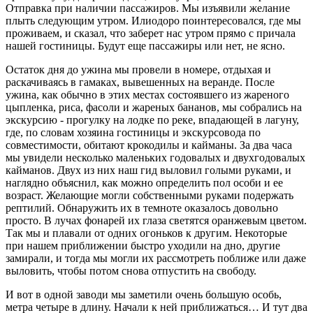
Отправка при наличии пассажиров. Мы изъявили желание
плыть следующим утром. Илиодоро поинтересовался, где мы
проживаем, и сказал, что заберет нас утром прямо с причала
нашей гостиницы. Будут еще пассажиры или нет, не ясно.
Остаток дня до ужина мы провели в номере, отдыхая и
раскачиваясь в гамаках, вывешенных на веранде. После
ужина, как обычно в этих местах состоявшего из жареного
цыпленка, риса, фасоли и жареных бананов, мы собрались на
экскурсию - прогулку на лодке по реке, впадающей в лагуну,
где, по словам хозяина гостиницы и экскурсовода по
совместимости, обитают крокодилы и кайманы. За два часа
мы увидели несколько маленьких годовалых и двухгодовалых
кайманов. Двух из них наш гид выловил голыми руками, и
наглядно объяснил, как можно определить пол особи и ее
возраст. Желающие могли собственными руками подержать
рептилий. Обнаружить их в темноте оказалось довольно
просто. В лучах фонарей их глаза светятся оранжевым цветом.
Так мы и плавали от одних огоньков к другим. Некоторые
при нашем приближении быстро уходили на дно, другие
замирали, и тогда мы могли их рассмотреть поближе или даже
выловить, чтобы потом снова отпустить на свободу.
И вот в одной заводи мы заметили очень большую особь,
метра четыре в длину. Начали к ней приближаться… И тут два