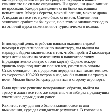
ельнике это не сильно ощущалось. Ни дрова, ни даже лапник
не просохли. Каждое разведение огня было настоящим
испытанием. Мокрая береста, мокрый лапник, мокрые дрова.
А поджигать все это нужно было огнивом. Спички или
зажигалка сработали бы лучше, но в этом и заключается одно
из отличий курса выживания от туристического похода.
В последний день, отработав навыки оказания первой
помощи и ориентирования по навигатору, мы вышли на
маршрут. Задача заключалась в том, чтобы пройти 2 километра
через лес и выйти на отмеченную в навигаторе точку
(предварительно снятую с топо карты). Однако вскоре
уровень воды под ногами повысился, участились завалы.
Стало очевидно, что продолжая передвигаться таким темпом,
со скоростью 100-200 метров в час, мы бы вышли на трассу к
ночи. Можно было бы сразу двигаться в сторону аэропорта.
Было принято решение поворачивать обратно, выйти на
трассу и ждать все того же водителя, что забирал предыдущих
участников двумя днями ранее.
Как итог, тому, для кого было важным освоить азы
выживания, курс дал ожидаемые результаты. В голове и в