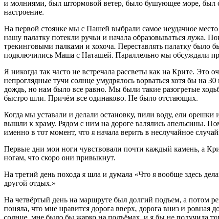
и молниями, был штормовой ветер, было бушующее море, был с
настроение.
На первой стоянке мы с Пашей выбрали самое неудачное место 
нашу палатку потекли ручьи и начала образовываться лужа. По
трекинговыми палками и хохоча. Переставлять палатку было бы 
подключились Маша с Наташей. Параллельно мы обсуждали пред
Я никогда так часто не встречала рассветы как на Крите. Это
непроглядные тучи солнце умудрялось ворваться хотя бы на 30
дождь, но нам было все равно. Мы были такие разогретые ходьб
быстро шли. Причём все одинаково. Не было отстающих.
Когда мы уставали и делали остановку, пили воду, ели орешки
вышли к храму. Рядом с ним на дороге валялись апельсины. П
именно в тот момент, что я начала верить в неслучайное случай
Первые дни мои ноги чувствовали почти каждый камень, а Крит 
ногам, что скоро они привыкнут.
На третий день похода я шла и думала «Что я вообще здесь дел
другой отдых.»
На четвёртый день на маршруте был долгий подъем, а потом ре
поняла, что мне нравится дорога вверх, дорога вниз и ровная 
солнце, мне было бы жарко на подъёмах, и я бы не получила тог