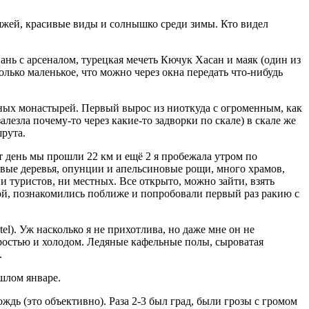
ляжей, красивые виды и солнышко среди зимы. Кто видел
ань с арсеналом, турецкая мечеть Кючук Хасан и маяк (один из
олько маленькое, что можно через окна передать что-нибудь
тных монастырей. Первый вырос из ниоткуда с огроменным, как
езла почему-то через какие-то задворки по скале) в скале же
рута.
т день мы прошли 22 км и ещё 2 я пробежала утром по
вые деревья, опунции и апельсиновые рощи, много храмов,
и туристов, ни местных. Все открыто, можно зайти, взять
ой, познакомились поближе и попробовали первый раз ракию с
el). Уж насколько я не прихотлива, но даже мне он не
ыростью и холодом. Ледяные кафельные полы, сыроватая
.
шлом январе.
дь (это объективно). Раза 2-3 был град, были грозы с громом