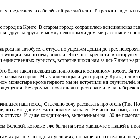
и, я представляла себе лёгкий расслабленный треккинг вдоль п
 город на Крите. В старом городе сохранилась венецианская гав
отрят друг на друга, и между некоторыми домами расстояние наст
вроса на автобусе, а оттуда по ущельям дошли до трех невероя
вующий, мы по нему ходили. Это часть крепости, в которую я зал
единственных туристов, встретившихся нам за все 7 дней марш
о была такая прекрасная подготовка к основному походу. За то
езнакомом городе. Мы увидели красивую природу Крита, оливко
дном монастыре кроме первого мы не встретили ни служителей, н
ые ощущения. Вечером мы поужинали в ресторанчике на набережн
инался наш поход. Отдельно хочу рассказать про отель (Tina Hot
е, но само здание чем-то похоже на склеп. Не интерьерами, а с
его отпуска. И даже кондиционер, включенный на +30 не помогал
ном Володей, которые уже были на этом маршруте с Пашей в про
амых разных погодных условиях, но чаще всего все-таки шёл дож