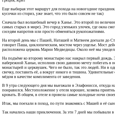
Греция; Крит
Еще выбирая этот маршрут для похода на новогодние праздник
кусочки из сториз, уже знает, что это было совсем не так)
Сначала был волшебный вечер в Ханье. Это второй по величине
самых старых в мире). Это город узеньких улочек, где окна см
соседям напротив или просто обменяться рукопожатиями.
На второй день мы с Пашей, Наташей и Матвеем доехали до Ста
говорит Паша, циклопическим, мостом через ущелье. Мост дейст
расположена церковь Марии Медведицы. Около неё мы увидели 
На подъёме ко второму монастырю нас накрыл первый дождь. Эт
набережной Ханьи, исполнив свою давнюю мечту побегать в н
монастырей и церквушек. Чего не было, так это людей. Ни в о
свечку, поставить её, а вокруг никого и тишина. Удивительн
мёдом в качестве комплимента от заведения.
В 9 утра следующего дня мы выезжали в Элафонисси, откуда нач
понравился. Местоположение у отеля хорошее, хозяева приятны
кровать. В общем, в отеле я провела самые холодные ночи сво
Итак, мы поехали в поход, по пути знакомясь с Машей и её сы
Так начались наши приключения. За эти 7 дней мы побывали в с