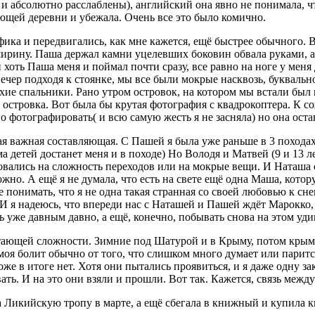
в и абсолютно расслаблены), английский она явно не понимала, чт
ующей деревни и убежала. Очень все это было комично.
фика и передвигались, как мне кажется, ещё быстрее обычного. 
 ширину. Паша держал камни уцелевших боковин обвала руками, 
и хоть Паша меня и поймал почти сразу, все равно на ноге у меня
вечер подходя к стоянке, мы все были мокрые насквозь, букваль
ухие спальники. Рано утром островок, на котором мы встали бы
 островка. Вот была бы крутая фотография с квадрокоптера. К 
о фотографировать( и всю самую жесть я не засняла) но она оста
мая важная составляющая. С Пашей я была уже раньше в 3 похода
а детей достанет меня и в походе) Но Володя и Матвей (9 и 13 л
овались на сложность переходов или на мокрые вещи. И Наташа 
жно. А ещё я не думала, что есть на свете ещё одна Маша, котор
онимать, что я не одна такая странная со своей любовью к снег
 И я надеюсь, что впереди нас с Наташей и Пашей ждёт Марокко,
ь уже давным давно, а ещё, конечно, побывать снова на этом уди
астающей сложности. Зимние под Шатурой и в Крыму, потом крым
 моя болит обычно от того, что слишком много думает или парится
е в итоге нет. Хотя они пытались проявиться, и я даже одну закл
вать. И на это они взяли и прошли. Вот так. Кажется, связь меж
на Ликийскую тропу в марте, а ещё сбегала в книжный и купила