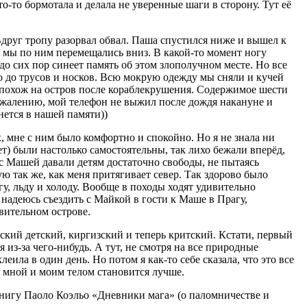
о-то бормотала и делала не уверенные шаги в сторону. Тут её
Вдруг тропу разорвал обвал. Паша спустился ниже и вышел к
а мы по ним перемещались вниз. В какой-то момент ногу
 до сих пор синеет память об этом злополучном месте. Но все
но до трусов и носков. Всю мокрую одежду мы сняли и кучей
л похож на остров после кораблекрушения. Содержимое шести
сожалению, мой телефон не выжил после дождя накануне и
нется в нашей памяти))
х, мне с ним было комфортно и спокойно. Но я не знала ни
ет) были настолько самостоятельны, так лихо бежали вперёд,
с Машей давали детям достаточно свободы, не пытаясь
ую так же, как меня притягивает север. Так здорово было
у, льду и холоду. Вообще в походы ходят удивительно
 надеюсь съездить с Майкой в гости к Маше в Прагу,
вительном острове.
ский детский, киргизский и теперь критский. Кстати, первый
 из-за чего-нибудь. А тут, не смотря на все природные
еила в один день. Но потом я как-то себе сказала, что это все
ду мной и моим телом становится лучше.
 книгу Паоло Коэльо «Дневники мага» (о паломничестве и