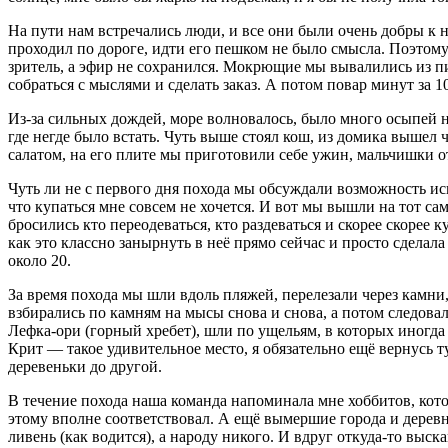
На пути нам встречались люди, и все они были очень добры к 
проходил по дороге, идти его пешком не было смысла. Поэтому
зритель, а эфир не сохранился. Мокрющие мы вывалились из пика
собраться с мыслями и сделать заказ. А потом повар минут за 
Из-за сильных дождей, море волновалось, было много осыпей 
где негде было встать. Чуть выше стоял кош, из домика вышел 
салатом, на его плите мы приготовили себе ужин, мальчишки о
Чуть ли не с первого дня похода мы обсуждали возможность ис
что купаться мне совсем не хочется. И вот мы вышли на тот са
бросились кто переодеваться, кто раздеваться и скорее скорее 
как это классно занырнуть в неё прямо сейчас и просто сделала 
около 20.
За время похода мы шли вдоль пляжей, перелезали через камни
взбирались по камням на мысы снова и снова, а потом следова
Лефка-ори (горный хребет), шли по ущельям, в которых иногда 
Крит — такое удивительное место, я обязательно ещё вернусь 
деревеньки до другой.
В течение похода наша команда напоминала мне хоббитов, кот
этому вполне соответствовал. А ещё вымершие города и дерев
ливень (как водится), а народу никого. И вдруг откуда-то выс