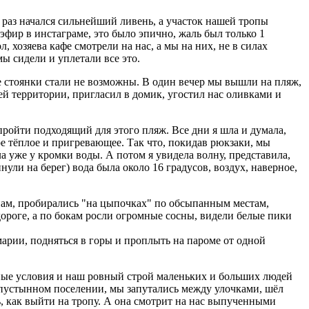
 раз начался сильнейший ливень, а участок нашей тропы
эфир в инстаграме, это было эпично, жаль был только 1
, хозяева кафе смотрели на нас, а мы на них, не в силах
мы сидели и уплетали все это.
е стоянки стали не возможны. В один вечер мы вышли на пляж,
оей территории, пригласил в домик, угостил нас оливками и
пройти подходящий для этого пляж. Все дни я шла и думала,
ое тёплое и пригревающее. Так что, покидав рюкзаки, мы
ыла уже у кромки воды. А потом я увидела волну, представила,
инули на берег) вода была около 16 градусов, воздух, наверное,
лнам, пробирались "на цыпочках" по обсыпанным местам,
дороге, а по бокам росли огромные сосны, видели белые пики
марии, подняться в горы и проплыть на пароме от одной
дные условия и наш ровный строй маленьких и больших людей
 пустынном поселении, мы запутались между улочками, шёл
ть, как выйти на тропу. А она смотрит на нас выпученными