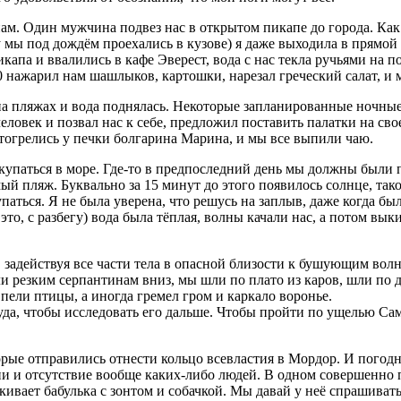
нам. Один мужчина подвез нас в открытом пикапе до города. Как
 мы под дождём проехались в кузове) я даже выходила в прямой 
па и ввалились в кафе Эверест, вода с нас текла ручьями на пол
10 нажарил нам шашлыков, картошки, нарезал греческий салат, и 
на пляжах и вода поднялась. Некоторые запланированные ночны
человек и позвал нас к себе, предложил поставить палатки на св
тогрелись у печки болгарина Марина, и мы все выпили чаю.
купаться в море. Где-то в предпоследний день мы должны были 
мый пляж. Буквально за 15 минут до этого появилось солнце, так
купаться. Я не была уверена, что решусь на заплыв, даже когда б
это, с разбегу) вода была тёплая, волны качали нас, а потом вык
, задействуя все части тела в опасной близости к бушующим во
ли резким серпантинам вниз, мы шли по плато из каров, шли по 
пели птицы, а иногда гремел гром и каркало воронье.
туда, чтобы исследовать его дальше. Чтобы пройти по ущелью Са
орые отправились отнести кольцо всевластия в Мордор. И пого
ни и отсутствие вообще каких-либо людей. В одном совершенно
какивает бабулька с зонтом и собачкой. Мы давай у неё спрашива