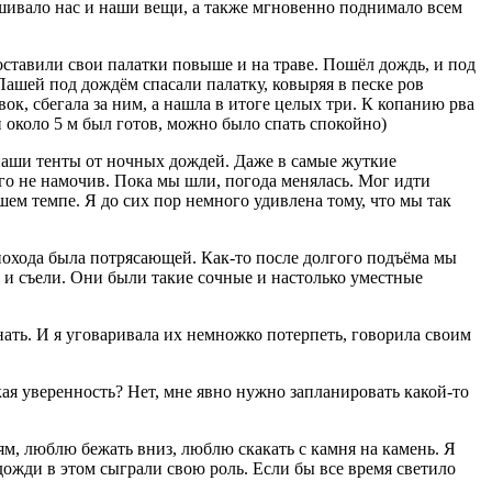
ушивало нас и наши вещи, а также мгновенно поднимало всем
оставили свои палатки повыше и на траве. Пошёл дождь, и под
ашей под дождём спасали палатку, ковыряя в песке ров
ок, сбегала за ним, а нашла в итоге целых три. К копанию рва
около 5 м был готов, можно было спать спокойно)
о наши тенты от ночных дождей. Даже в самые жуткие
го не намочив. Пока мы шли, погода менялась. Мог идти
шем темпе. Я до сих пор немного удивлена тому, что мы так
 похода была потрясающей. Как-то после долгого подъёма мы
 и съели. Они были такие сочные и настолько уместные
нать. И я уговаривала их немножко потерпеть, говорила своим
кая уверенность? Нет, мне явно нужно запланировать какой-то
ям, люблю бежать вниз, люблю скакать с камня на камень. Я
 дожди в этом сыграли свою роль. Если бы все время светило