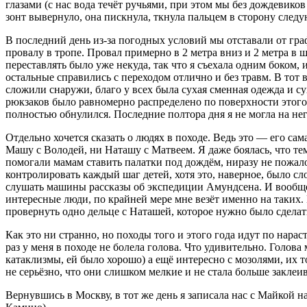
глазами (с нас вода течёт ручьями, при этом мы без дождевико
зонт вывернуло, она пискнула, ткнула пальцем в сторону след
В последний день из-за погодных условий мы отставали от гра
провалу в тропе. Провал примерно в 2 метра вниз и 2 метра в
переставлять было уже некуда, так что я съехала одним боком, 
остальные справились с переходом отлично и без травм. В тот 
сложили снаружи, благо у всех была сухая сменная одежда и с
рюкзаков было равномерно распределено по поверхности этого
полностью обнулился. Последние полтора дня я не могла на нег
Отдельно хочется сказать о людях в походе. Ведь это — его са
Машу с Володей, ни Наташу с Матвеем. Я даже боялась, что тем
помогали мамам ставить палатки под дождём, ниразу не пожал
контролировать каждый шаг детей, хотя это, наверное, было сло
слушать машины рассказы об экспедиции Амундсена. И вообще п
интересные люди, по крайней мере мне везёт именно на таких.
провернуть одно дельце с Наташей, которое нужно было сделат
Как это ни странно, но походы того и этого года идут по нар
раз у меня в походе не болела голова. Что удивительно. Голова
катаклизмы, ей было хорошо) а ещё интересно с мозолями, их тож
не серьёзно, что они слишком мелкие и не стала больше заклеи
Вернувшись в Москву, в тот же день я записала нас с Майкой 