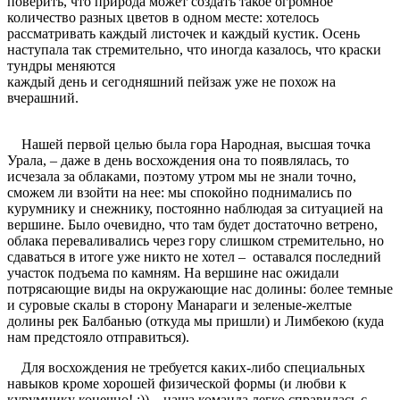
поверить, что природа может создать такое огромное
количество разных цветов в одном месте: хотелось
рассматривать каждый листочек и каждый кустик. Осень
наступала так стремительно, что иногда казалось, что краски
тундры меняются
каждый день и сегодняшний пейзаж уже не похож на
вчерашний.
Нашей первой целью была гора Народная, высшая точка
Урала, – даже в день восхождения она то появлялась, то
исчезала за облаками, поэтому утром мы не знали точно,
сможем ли взойти на нее: мы спокойно поднимались по
курумнику и снежнику, постоянно наблюдая за ситуацией на
вершине. Было очевидно, что там будет достаточно ветрено,
облака переваливались через гору слишком стремительно, но
сдаваться в итоге уже никто не хотел – оставался последний
участок подъема по камням. На вершине нас ожидали
потрясающие виды на окружающие нас долины: более темные
и суровые скалы в сторону Манараги и зеленые-желтые
долины рек Балбанью (откуда мы пришли) и Лимбекою (куда
нам предстояло отправиться).
Для восхождения не требуется каких-либо специальных
навыков кроме хорошей физической формы (и любви к
курумнику конечно! :)) – наша команда легко справилась с