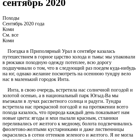
сентябрь 2020
Походы
Сентябрь 2020 года
Коми
См. все
Коми
Поездка в Приполярный Урал в сентябре казалась
путешествием в горное царство холода и тьмы: мы упаковали
в рюкзаки походную одежду потеплее, всю дорогу
подшучивали о том, что в следующий раз поедем куда-нибудь
на юг, однако желание посмотреть на осеннюю тундру вело
нас в маленький городок Инта.
Инта, в свою очередь, встретила нас солнечной погодой и
золотой осенью, а в национальный парк Югыд-Ва мы
въезжали в лучах рассветного солнца и радуги. Тундра
встретила нас прекрасной погодой и на протяжении всего
похода казалось, что природа каждый день показывает нам
новые цвета: ягоды и мхи пылали красным, стланики
переливались от желтого к медному, болота подсвечивались
фиолетово-желтыми кустарниками и даже лиственницы
окрасились в сотни оттенков зеленого и желтого. Я не могла