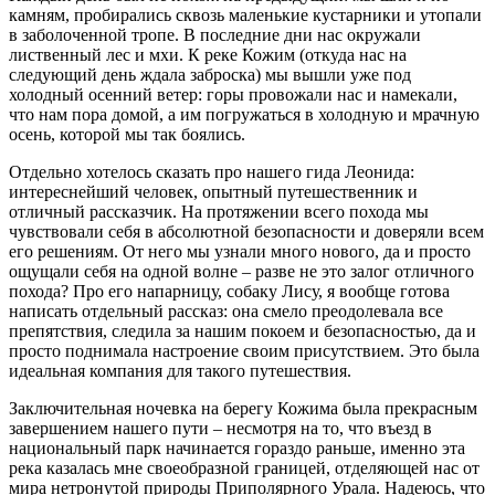
камням, пробирались сквозь маленькие кустарники и утопали
в заболоченной тропе. В последние дни нас окружали
лиственный лес и мхи. К реке Кожим (откуда нас на
следующий день ждала заброска) мы вышли уже под
холодный осенний ветер: горы провожали нас и намекали,
что нам пора домой, а им погружаться в холодную и мрачную
осень, которой мы так боялись.
Отдельно хотелось сказать про нашего гида Леонида:
интереснейший человек, опытный путешественник и
отличный рассказчик. На протяжении всего похода мы
чувствовали себя в абсолютной безопасности и доверяли всем
его решениям. От него мы узнали много нового, да и просто
ощущали себя на одной волне – разве не это залог отличного
похода? Про его напарницу, собаку Лису, я вообще готова
написать отдельный рассказ: она смело преодолевала все
препятствия, следила за нашим покоем и безопасностью, да и
просто поднимала настроение своим присутствием. Это была
идеальная компания для такого путешествия.
Заключительная ночевка на берегу Кожима была прекрасным
завершением нашего пути – несмотря на то, что въезд в
национальный парк начинается гораздо раньше, именно эта
река казалась мне своеобразной границей, отделяющей нас от
мира нетронутой природы Приполярного Урала. Надеюсь, что