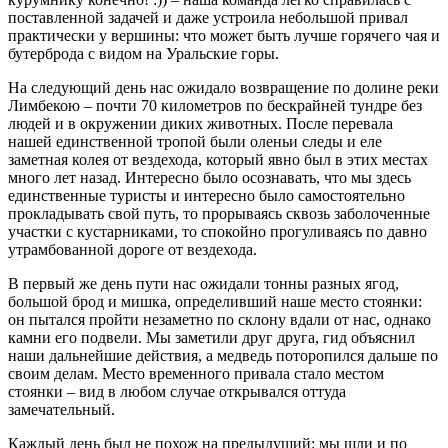
поставленной задачей и даже устроила небольшой привал
практически у вершины: что может быть лучше горячего чая и
бутерброда с видом на Уральские горы.
На следующий день нас ожидало возвращение по долине реки
Лимбекою – почти 70 километров по бескрайней тундре без
людей и в окружении диких животных. После перевала
нашей единственной тропой были оленьи следы и еле
заметная колея от вездехода, который явно был в этих местах
много лет назад. Интересно было осознавать, что мы здесь
единственные туристы и интересно было самостоятельно
прокладывать свой путь, то прорываясь сквозь заболоченные
участки с кустарниками, то спокойно прогуливаясь по давно
утрамбованной дороге от вездехода.
В первый же день пути нас ожидали тонны разных ягод,
большой брод и мишка, определивший наше место стоянки:
он пытался пройти незаметно по склону вдали от нас, однако
камни его подвели. Мы заметили друг друга, гид объяснил
наши дальнейшие действия, а медведь поторопился дальше по
своим делам. Место временного привала стало местом
стоянки – вид в любом случае открывался оттуда
замечательный.
Каждый день был не похож на предыдущий: мы шли и по