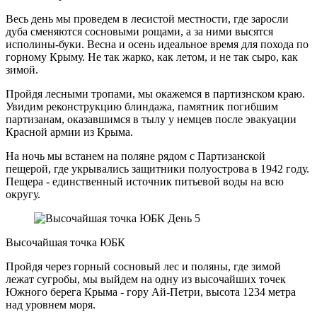
Весь день мы проведем в лесистой местности, где заросли
дуба сменяются сосновыми рощами, а за ними высятся
исполины-буки. Весна и осень идеальное время для похода по
горному Крыму. Не так жарко, как летом, и не так сыро, как
зимой.
Пройдя лесными тропами, мы окажемся в партизнском краю.
Увидим реконструкцию блиндажа, памятник погибшим
партизанам, оказавшимся в тылу у немцев после эвакуации
Красной армии из Крыма.
На ночь мы встанем на поляне рядом с Партизанской
пещерой, где укрывались защитники полуострова в 1942 году.
Пещера - единственный источник питьевой воды на всю
округу.
День 5
Высочайшая точка ЮБК
Пройдя через горный сосновый лес и поляны, где зимой
лежат сугробы, мы выйдем на одну из высочайших точек
Южного берега Крыма - гору Ай-Петри, высота 1234 метра
над уровнем моря.