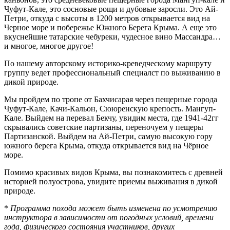
Чуфут-Кале, это сосновые рощи и дубовые заросли. Это Ай-
Петри, откуда с высоты в 1200 метров открывается вид на
Черное море и побережье Южного Берега Крыма. А еще это
вкуснейшие татарские чебуреки, чудесное вино Массандра…
и многое, многое другое!
По нашему авторскому историко-креведческому маршруту
группу ведет профессиональный специалст по выживанию в
дикой природе.
Мы пройдем по тропе от Бахчисарая через пещерные города
Чуфут-Кале, Качи-Кальон, Сююренскую крепость. Мангуп-
Кале. Выйдем на перевал Бекчу, увидим места, где 1941-42гг
скрывались советские партизаны, переночуем у пещеры
Партизанской. Выйдем на Ай-Петри, самую высокую гору
южного берега Крыма, откуда открывается вид на Чёрное
море.
Помимо красивых видов Крыма, вы познакомитесь с древней
историей полуострова, увидите приемы выживания в дикой
природе.
*
Программа похода может быть изменена по усмотрению
инструктора в зависимости от погодных условий, времени
года, физического состояния участников, других