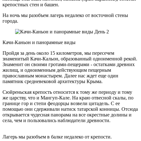
крепостных стен и башен.
На ночь мы разобъем лагерь недалеко от восточной стены
города.
День 2
Качи-Каньон и панорамные виды
Пройдя за день около 15 километров, мы пересечем
знаменитый Качи-Кальон, образованный одноименной рекой.
Знаменит он своими гротами-пещерами - остатками древних
жилищ, и одноименным действующим пещерным
православным монастырем. Далее нас ждет еще один
памятник средневековой архитектуры Крыма.
Сюйреньская крепость относится к тому же периоду и тому
же царству, что и Мангуп-Кале. На краю отвесной скалы, по
границе гор и степи феодорцы возвели цитадель. С ее
помощью они сдерживали натиск татарской конницы. Отсюда
открывается чудесная панорама на все окрестные долины и
села, чем и пользовались наблюдатели древности.
Лагерь мы разобъем в балке недалеко от крепости.