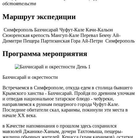
обстоятельств
Маршрут экспедиции
Симферополь
Бахчисарай
Чуфут-Кале
Качи-Кальон
Сююренская крепость
Мангуп-Кале
Перевал Бекчу
Ай-
Димитри
Пещера Партизанская
Гора Ай-Петри
Симферополь
Программа мероприятия
День 1
Бахчисарай и окрестности
Встречаемся в Симферополе, откуда едем в столица бывшего
Крымского ханства - Бахчисарай. Пройдя по древним улочкам
и отведав национальное татарское блюдо - чебуреки,
направляемся к руинам пещерного города Чуфут-Кале.
Последние обитатели скал, караимы, покинули эти места в
начале XX века.
в Качестве напоминания о прошлом здесь сохранился
мавзолей Джанике-Ханым, дочери Тахтомыша, пещеры-
жилища обычных жителей, Кенасса (храм караимов), остатки