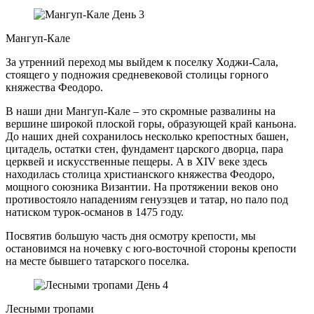
День 3
Мангуп-Кале
За утренний переход мы выйдем к поселку Ходжи-Сала,
стоящего у подножия средневековой столицы горного
княжества Феодоро.
В наши дни Мангуп-Кале – это скромные развалины на
вершине широкой плоской горы, образующей край каньона.
До наших дней сохранилось несколько крепостных башен,
цитадель, остатки стен, фундамент царского дворца, пара
церквей и искусственные пещеры. А в XIV веке здесь
находилась столица христианского княжества Феодоро,
мощного союзника Византии. На протяжении веков оно
противостояло нападениям генуэзцев и татар, но пало под
натиском турок-османов в 1475 году.
Посвятив большую часть дня осмотру крепости, мы
остановимся на ночевку с юго-восточной стороны крепости
на месте бывшего татарского поселка.
День 4
Лесными тропами