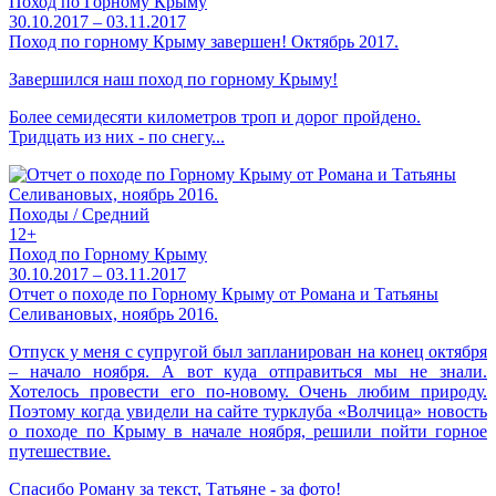
Поход по Горному Крыму
30.10.2017 – 03.11.2017
Поход по горному Крыму завершен! Октябрь 2017.
Завершился наш поход по горному Крыму!
Более семидесяти километров троп и дорог пройдено.
Тридцать из них - по снегу...
Походы / Средний
12+
Поход по Горному Крыму
30.10.2017 – 03.11.2017
Отчет о походе по Горному Крыму от Романа и Татьяны
Селивановых, ноябрь 2016.
Отпуск у меня с супругой был запланирован на конец октября
– начало ноября. А вот куда отправиться мы не знали.
Хотелось провести его по-новому. Очень любим природу.
Поэтому когда увидели на сайте турклуба «Волчица» новость
о походе по Крыму в начале ноября, решили пойти горное
путешествие.
Спасибо Роману за текст, Татьяне - за фото!