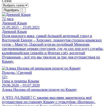
Сезон
Подобрать
72 часа
Древний Крым
21.05.2021 – 23.05.2021
Древний Крым
Поля красного мака, самый большой античный город в
Восточной Европе – Херсонес, покинутая столица крымских
готов – Мангуп, Царский курган подобный Микенам,
средневековые церкви генуэзцев, где до сих пор идут службы,
калифорнийские секвойи и Фонтан слёз, воспетый
Пушкиным – всё это мы увидели за три дня путешествия по
Крыму.
Походы / Средний
12+
Горы и пещеры Крыма
29.06.2020 – 03.07.2020
Алика Нилова об июньском походе по Крыму
А ЧТО ДАЛЬШЕ? С такими мыслями закончилось моё
путешествие по горному Крыму с турклубом «Волчица».