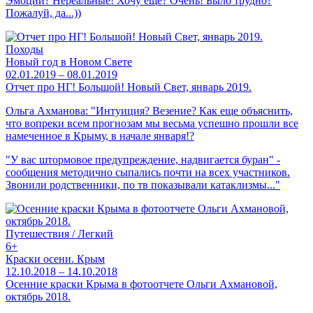
Эмоции? Нереальные! Хочу ещё? Очень! Было трудно?
Пожалуй, да...))
Походы
Новый год в Новом Свете
02.01.2019 – 08.01.2019
Отчет про НГ! Большой! Новый Свет, январь 2019.
Ольга Ахманова: "Интуиция? Везение? Как еще объяснить,
что вопреки всем прогнозам мы весьма успешно прошли все
намеченное в Крыму, в начале января!?
"У вас штормовое предупреждение, надвигается буран" -
сообщения методично сыпались почти на всех участников.
Звонили родственники, по тв показывали катаклизмы..."
Путешествия / Легкий
6+
Краски осени. Крым
12.10.2018 – 14.10.2018
Осенние краски Крыма в фотоотчете Ольги Ахмановой,
октябрь 2018.