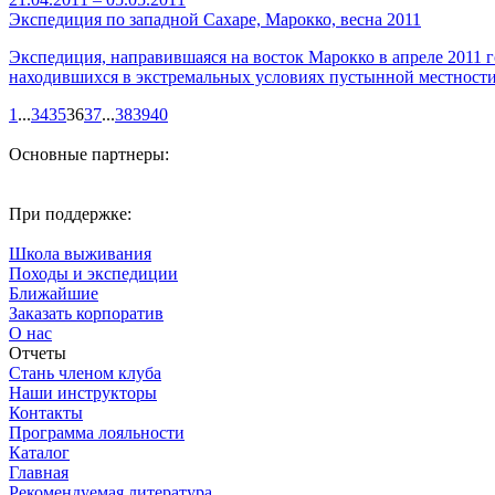
Экспедиция по западной Сахаре, Марокко, весна 2011
Экспедиция, направившаяся на восток Марокко в апреле 2011
находившихся в экстремальных условиях пустынной местности
1
...
34
35
36
37
...
38
39
40
Основные партнеры:
При поддержке:
Школа выживания
Походы и экспедиции
Ближайшие
Заказать корпоратив
О нас
Отчеты
Стань членом клуба
Наши инструкторы
Контакты
Программа лояльности
Каталог
Главная
Рекомендуемая литература