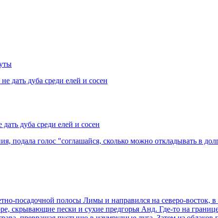
уты
 дать дуба среди елей и сосен
ия, подала голос "соглашайся, сколько можно откладывать в дол
летно-посадочной полосы Лимы и направился на северо-восток, в
море, скрывающие пески и сухие предгорья Анд. Где-то на границ
ь трава, превращая пустыню в изумрудные луга. Затем из облако