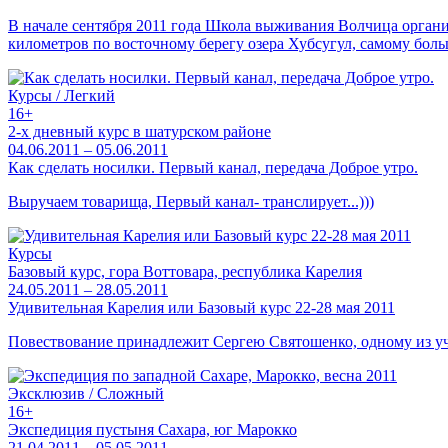
В начале сентября 2011 года Школа выживания Волчица органи
километров по восточному берегу озера Хубсугул, самому бол
Курсы / Легкий
16+
2-х дневный курс в шатурском районе
04.06.2011 – 05.06.2011
Как сделать носилки. Первый канал, передача Доброе утро.
Выручаем товарища, Первый канал- транслирует...)))
Курсы
Базовый курс, гора Воттовара, республика Карелия
24.05.2011 – 28.05.2011
Удивительная Карелия или Базовый курс 22-28 мая 2011
Повествование принадлежит Сергею Святошенко, одному из уч
Эксклюзив / Сложный
16+
Экспедиция пустыня Сахара, юг Марокко
21.04.2011 – 05.05.2011