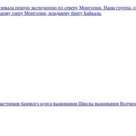
зовала пешую экспедицию по северу Монголии. Наша группа, сос
ьшому озеру Монголии, младшему брату Байкала.
астников базового курса выживания Школы выживания Волчица,