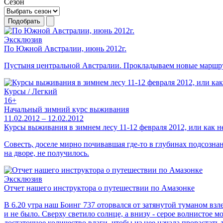
Сезон
Подобрать
Эксклюзив
По Южной Австралии, июнь 2012г.
Пустыня центральной Австралии. Прокладываем новые маршр
Курсы / Легкий
16+
Начальный зимний курс выживания
11.02.2012 – 12.02.2012
Курсы выживания в зимнем лесу 11-12 февраля 2012, или как не
Совесть, доселе мирно почивавшая где-то в глубинах подсознан
на дворе, не получилось.
Эксклюзив
Отчет нашего инструктора о путешествии по Амазонке
В 6.20 утра наш Боинг 737 оторвался от затянутой туманом вз
и не было. Сверху светило солнце, а внизу - серое волнистое 
достаточное количество влаги, чтобы из нее начала прорастат