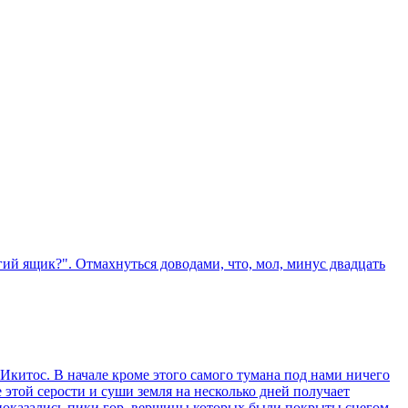
гий ящик?". Отмахнуться доводами, что, мол, минус двадцать
 Икитос. В начале кроме этого самого тумана под нами ничего
е этой серости и суши земля на несколько дней получает
в показались пики гор, вершины которых были покрыты снегом.