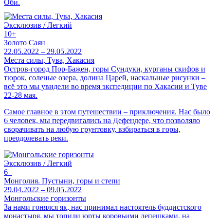
Оби.
Эксклюзив / Легкий
10+
Золото Саян
22.05.2022 – 29.05.2022
Места силы, Тува, Хакасия
Остров-город Пор-Бажен, горы Сундуки, курганы скифов и
тюрок, соленые озера, долина Царей, наскальные рисунки –
всё это мы увидели во время экспедиции по Хакасии и Туве
22-28 мая.
Самое главное в этом путешествии – приключения. Нас было
6 человек, мы передвигались на Дефендере, что позволяло
сворачивать на любую грунтовку, взбираться в горы,
преодолевать реки.
Эксклюзив / Легкий
6+
Монголия. Пустыни, горы и степи
29.04.2022 – 09.05.2022
Монгольские горизонты
За нами гонялся як, нас принимал настоятель буддистского
монастыря, мы топили юрты коровьими лепешками, на