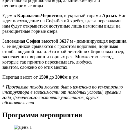
кристальная родниковая вода, альпийские луга и
неповторимые виды...
Едем в
Карачаево-Черкесию
, в укрытый горами
Архыз.
Нас
ждет восхождение на Софийский хребет, где за перевалами
нам будут открываться доступные лишь немногим виды на
разноцветные горные озера.
Заповедная
София
высотой
3637
м - доминирующая вершина.
С ее ледников срываются с грохотом водопады, поднимая
столбы водяной пыли. Это край чистейших бирюзовых озер,
заснеженных вершин и горных рек. Множество легенд,
которые так приятно пересказывать, любуясь
закатом, сложено об этих местах.
Перепад высот от
1500
до
3000м
н.у.м.
*
Программа похода может быть изменена по усмотрению
инструктора в зависимости от погодных условий, времени
года, физического состояния участников, других
обстоятельств
Программа мероприятия