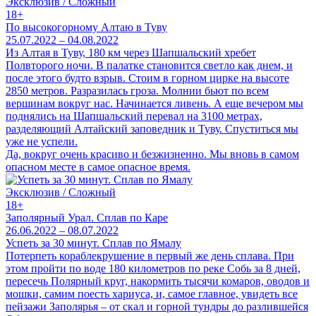
Эксклюзив / Сложный
18+
По высокогорному Алтаю в Туву
25.07.2022 – 04.08.2022
Из Алтая в Туву, 180 км через Шапшальский хребет
Полвторого ночи. В палатке становится светло как днем, и
после этого будто взрыв. Стоим в горном цирке на высоте
2850 метров. Разразилась гроза. Молнии бьют по всем
вершинам вокруг нас. Начинается ливень. А еще вечером мы
поднялись на Шапшальский перевал на 3100 метрах,
разделяющий Алтайский заповедник и Туву. Спуститься мы
уже не успели.
Да, вокруг очень красиво и безжизненно. Мы вновь в самом
опасном месте в самое опасное время.
Эксклюзив / Сложный
18+
Заполярный Урал. Сплав по Каре
26.06.2022 – 08.07.2022
Успеть за 30 минут. Сплав по Ямалу
Потерпеть кораблекрушение в первый же день сплава. При
этом пройти по воде 180 километров по реке Собь за 8 дней,
пересечь Полярный круг, накормить тысячи комаров, оводов и
мошки, самим поесть хариуса, и, самое главное, увидеть все
пейзажи Заполярья – от скал и горной тундры до разлившейся