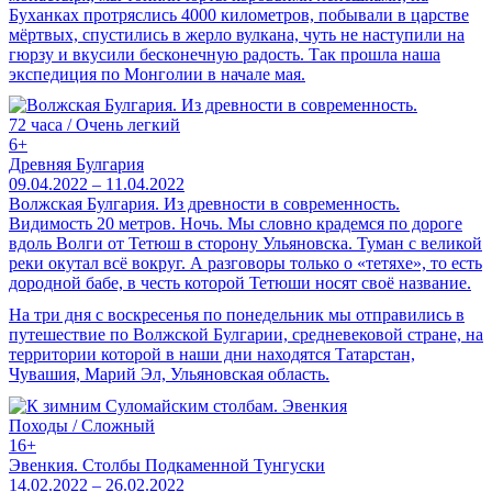
Буханках протряслись 4000 километров, побывали в царстве
мёртвых, спустились в жерло вулкана, чуть не наступили на
гюрзу и вкусили бесконечную радость. Так прошла наша
экспедиция по Монголии в начале мая.
72 часа / Очень легкий
6+
Древняя Булгария
09.04.2022 – 11.04.2022
Волжская Булгария. Из древности в современность.
Видимость 20 метров. Ночь. Мы словно крадемся по дороге
вдоль Волги от Тетюш в сторону Ульяновска. Туман с великой
реки окутал всё вокруг. А разговоры только о «тетяхе», то есть
дородной бабе, в честь которой Тетюши носят своё название.
На три дня с воскресенья по понедельник мы отправились в
путешествие по Волжской Булгарии, средневековой стране, на
территории которой в наши дни находятся Татарстан,
Чувашия, Марий Эл, Ульяновская область.
Походы / Сложный
16+
Эвенкия. Столбы Подкаменной Тунгуски
14.02.2022 – 26.02.2022