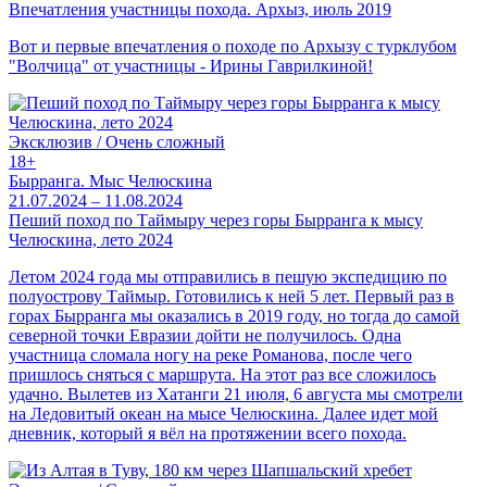
Впечатления участницы похода. Архыз, июль 2019
Вот и первые впечатления о походе по Архызу с турклубом
"Волчица" от участницы - Ирины Гаврилкиной!
Эксклюзив / Очень сложный
18+
Бырранга. Мыс Челюскина
21.07.2024 – 11.08.2024
Пеший поход по Таймыру через горы Бырранга к мысу
Челюскина, лето 2024
Летом 2024 года мы отправились в пешую экспедицию по
полуострову Таймыр. Готовились к ней 5 лет. Первый раз в
горах Бырранга мы оказались в 2019 году, но тогда до самой
северной точки Евразии дойти не получилось. Одна
участница сломала ногу на реке Романова, после чего
пришлось сняться с маршрута. На этот раз все сложилось
удачно. Вылетев из Хатанги 21 июля, 6 августа мы смотрели
на Ледовитый океан на мысе Челюскина. Далее идет мой
дневник, который я вёл на протяжении всего похода.