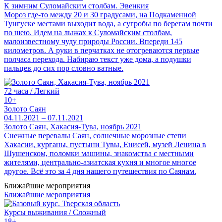
К зимним Суломайским столбам. Эвенкия
Мороз где-то между 20 и 30 градусами, на Подкаменной
Тунгуске местами выходит вода, а сугробы по берегам почти
по шею. Идем на лыжах к Суломайским столбам,
малоизвестному чуду природы России. Впереди 145
километров. А руки в перчатках не отогреваются первые
полчаса перехода. Набираю текст уже дома, а подушки
пальцев до сих пор словно ватные.
72 часа / Легкий
10+
Золото Саян
04.11.2021 – 07.11.2021
Золото Саян, Хакасия-Тува, ноябрь 2021
Снежные перевалы Саян, солнечные морозные степи
Хакасии, курганы, пустыни Тувы, Енисей, музей Ленина в
Шушенском, поломки машины, знакомства с местными
жителями, центрально-азиатская кухня и многое многое
другое. Всё это за 4 дня нашего путешествия по Саянам.
Ближайшие мероприятия
Ближайшие мероприятия
Курсы выживания / Сложный
18+