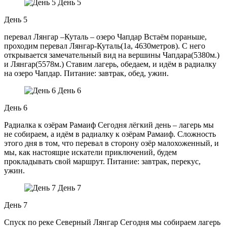
День 5
День 5
перевал Лянгар –Куталь – озеро Чапдар Встаём пораньше,
проходим перевал Лянгар-Куталь(1а, 4630метров). С него
открывается замечательный вид на вершины Чапдара(5380м.)
и Лянгар(5578м.) Ставим лагерь, обедаем, и идём в радиалку
на озеро Чапдар. Питание: завтрак, обед, ужин.
День 6
День 6
Радиалка к озёрам Рамаиф Сегодня лёгкий день – лагерь мы
не собираем, а идём в радиалку к озёрам Рамаиф. Сложность
этого дня в том, что перевал в сторону озёр малохоженный, и
мы, как настоящие искатели приключений, будем
прокладывать свой маршрут. Питание: завтрак, перекус,
ужин.
День 7
День 7
Спуск по реке Северный Лянгар Сегодня мы собираем лагерь