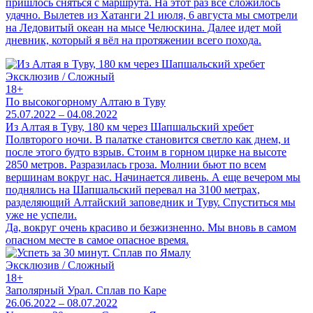
пришлось сняться с маршрута. На этот раз все сложилось
удачно. Вылетев из Хатанги 21 июля, 6 августа мы смотрели
на Ледовитый океан на мысе Челюскина. Далее идет мой
дневник, который я вёл на протяжении всего похода.
Эксклюзив / Сложный
18+
По высокогорному Алтаю в Туву
25.07.2022 – 04.08.2022
Из Алтая в Туву, 180 км через Шапшальский хребет
Полвторого ночи. В палатке становится светло как днем, и
после этого будто взрыв. Стоим в горном цирке на высоте
2850 метров. Разразилась гроза. Молнии бьют по всем
вершинам вокруг нас. Начинается ливень. А еще вечером мы
поднялись на Шапшальский перевал на 3100 метрах,
разделяющий Алтайский заповедник и Туву. Спуститься мы
уже не успели.
Да, вокруг очень красиво и безжизненно. Мы вновь в самом
опасном месте в самое опасное время.
Эксклюзив / Сложный
18+
Заполярный Урал. Сплав по Каре
26.06.2022 – 08.07.2022