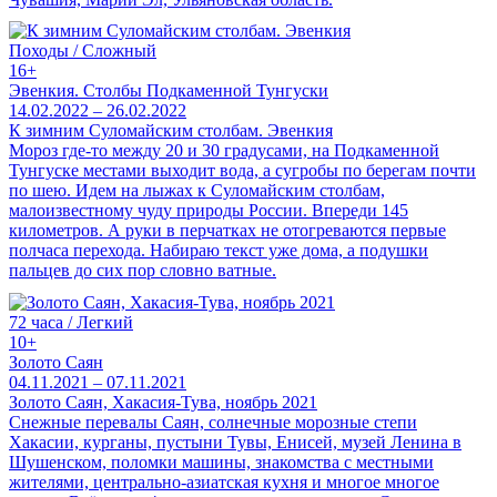
Походы / Сложный
16+
Эвенкия. Столбы Подкаменной Тунгуски
14.02.2022 – 26.02.2022
К зимним Суломайским столбам. Эвенкия
Мороз где-то между 20 и 30 градусами, на Подкаменной
Тунгуске местами выходит вода, а сугробы по берегам почти
по шею. Идем на лыжах к Суломайским столбам,
малоизвестному чуду природы России. Впереди 145
километров. А руки в перчатках не отогреваются первые
полчаса перехода. Набираю текст уже дома, а подушки
пальцев до сих пор словно ватные.
72 часа / Легкий
10+
Золото Саян
04.11.2021 – 07.11.2021
Золото Саян, Хакасия-Тува, ноябрь 2021
Снежные перевалы Саян, солнечные морозные степи
Хакасии, курганы, пустыни Тувы, Енисей, музей Ленина в
Шушенском, поломки машины, знакомства с местными
жителями, центрально-азиатская кухня и многое многое