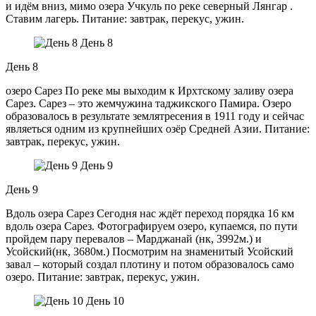
и идём вниз, мимо озера Учкуль по реке северный Лянгар .
Ставим лагерь. Питание: завтрак, перекус, ужин.
День 8
День 8
озеро Сарез По реке мы выходим к Ирхтскому заливу озера
Сарез. Сарез – это жемчужина таджикского Памира. Озеро
образовалось в результате землятресения в 1911 году и сейчас
являеться одним из крупнейших озёр Средней Азии. Питание:
завтрак, перекус, ужин.
День 9
День 9
Вдоль озера Сарез Сегодня нас ждёт переход порядка 16 км
вдоль озера Сарез. Фотографируем озеро, купаемся, по пути
пройдем пару перевалов – Марджанай (нк, 3992м.) и
Усойский(нк, 3680м.) Посмотрим на знаменитый Усойский
завал – который создал плотину и потом образовалось само
озеро. Питание: завтрак, перекус, ужин.
День 10