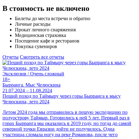
В стоимость не включено
Билеты до места встречи и обратно
Личные расходы
Прокат личного снаряжения
Медицинская страховка
Посещение кафе и ресторанов
Покупка сувениров
Отчеты
Смотреть все отчеты
Эксклюзив / Очень сложный
18+
Бырранга. Мыс Челюскина
21.07.2024 – 11.08.2024
Пеший поход по Таймыру через горы Бырранга к мысу
Челюскина, лето 2024
Летом 2024 года мы отправились в пешую экспедицию по
полуострову Таймыр. Готовились к ней 5 лет. Первый раз в
горах Бырранга мы оказались в 2019 году, но тогда до самой
северной точки Евразии дойти не получилось. Одна
участница сломала ногу на реке Романова, после чего