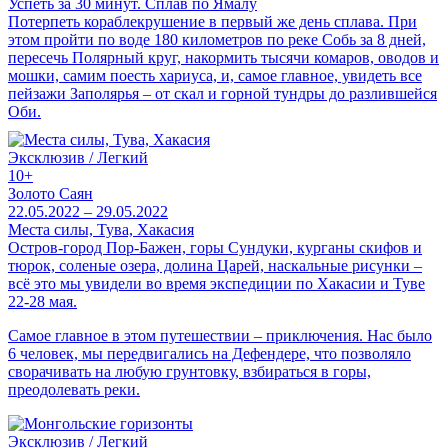
Успеть за 30 минут. Сплав по Ямалу
Потерпеть кораблекрушение в первый же день сплава. При
этом пройти по воде 180 километров по реке Собь за 8 дней,
пересечь Полярный круг, накормить тысячи комаров, оводов и
мошки, самим поесть хариуса, и, самое главное, увидеть все
пейзажи Заполярья – от скал и горной тундры до разлившейся
Оби.
Эксклюзив / Легкий
10+
Золото Саян
22.05.2022 – 29.05.2022
Места силы, Тува, Хакасия
Остров-город Пор-Бажен, горы Сундуки, курганы скифов и
тюрок, соленые озера, долина Царей, наскальные рисунки –
всё это мы увидели во время экспедиции по Хакасии и Туве
22-28 мая.
Самое главное в этом путешествии – приключения. Нас было
6 человек, мы передвигались на Дефендере, что позволяло
сворачивать на любую грунтовку, взбираться в горы,
преодолевать реки.
Эксклюзив / Легкий