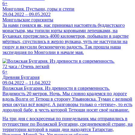
6+
Монголия. Пустыни, горы и степи
29.04.2022 – 09.05.2022
Монгольские горизонты
За нами гонялся як, нас принимал настоятель буддистского
монастыря, мы топили юрты коровьими лепешками, на
Буханках протряслись 4000 километров, побывали в царстве
мёртвых, спустились в жерло вулкана, чуть не наступили на
гюрзу и вкусили бесконечную радость. Так прошла наша
экспедиция по Монголии в начале мая.
72 часа / Очень легкий
6+
Древняя Булгария
09.04.2022 – 11.04.2022
Волжская Булгария. Из древности в современность.
Видимость 20 метров. Ночь. Мы словно крадемся по дороге
вдоль Волги от Тетюш в сторону Ульяновска. Туман с великой
реки окутал всё вокруг. А разговоры только о «тетяхе», то есть
дородной бабе, в честь которой Тетюши носят своё название.
На три дня с воскресенья по понедельник мы отправились в
путешествие по Волжской Булгарии, средневековой стране, на
территории которой в наши дни находятся Татарстан,
Чувашия, Марий Эл, Ульяновская область.