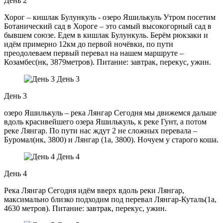
День 2
Хорог – кишлак Булункуль - озеро Яшилькуль Утром посетим
Ботанический сад в Хороге – это самый высокогорный сад в
бывшем союзе. Едем в кишлак Булункуль. Берём рюкзаки и
идём примерно 12км до первой ночёвки, по пути
преодолеваем первый перевал на нашем маршруте –
Козамбес(нк, 3879метров). Питание: завтрак, перекус, ужин.
День 3
День 3
озеро Яшилькуль – река Лянгар Сегодня мы движемся дальше
вдоль красивейшего озера Яшилькуль, к реке Гунт, а потом
реке Лянгар. По пути нас ждут 2 не сложных перевала –
Буромал(нк, 3800) и Лянгар (1а, 3800). Ночуем у старого коша.
День 4
День 4
Река Лянгар Сегодня идём вверх вдоль реки Лянгар,
максимально близко подходим под перевал Лянгар-Куталь(1а,
4630 метров). Питание: завтрак, перекус, ужин.