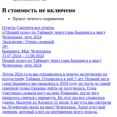
В стоимость не включено
Прокат личного снаряжения
Отчеты
Смотреть все отчеты
Эксклюзив / Очень сложный
18+
Бырранга. Мыс Челюскина
21.07.2024 – 11.08.2024
Пеший поход по Таймыру через горы Бырранга к мысу
Челюскина, лето 2024
Летом 2024 года мы отправились в пешую экспедицию по
полуострову Таймыр. Готовились к ней 5 лет. Первый раз в
горах Бырранга мы оказались в 2019 году, но тогда до самой
северной точки Евразии дойти не получилось. Одна
участница сломала ногу на реке Романова, после чего
пришлось сняться с маршрута. На этот раз все сложилось
удачно. Вылетев из Хатанги 21 июля, 6 августа мы смотрели
на Ледовитый океан на мысе Челюскина. Далее идет мой
дневник, который я вёл на протяжении всего похода.