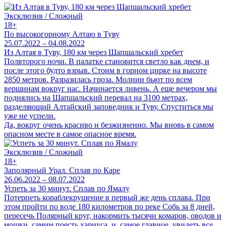
Эксклюзив / Сложный
18+
По высокогорному Алтаю в Туву
25.07.2022 – 04.08.2022
Из Алтая в Туву, 180 км через Шапшальский хребет
Полвторого ночи. В палатке становится светло как днем, и
после этого будто взрыв. Стоим в горном цирке на высоте
2850 метров. Разразилась гроза. Молнии бьют по всем
вершинам вокруг нас. Начинается ливень. А еще вечером мы
поднялись на Шапшальский перевал на 3100 метрах,
разделяющий Алтайский заповедник и Туву. Спуститься мы
уже не успели.
Да, вокруг очень красиво и безжизненно. Мы вновь в самом
опасном месте в самое опасное время.
Эксклюзив / Сложный
18+
Заполярный Урал. Сплав по Каре
26.06.2022 – 08.07.2022
Успеть за 30 минут. Сплав по Ямалу
Потерпеть кораблекрушение в первый же день сплава. При
этом пройти по воде 180 километров по реке Собь за 8 дней,
пересечь Полярный круг, накормить тысячи комаров, оводов и
мошки, самим поесть хариуса, и, самое главное, увидеть все