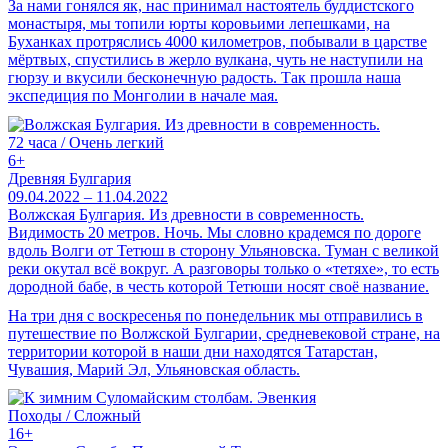
За нами гонялся як, нас принимал настоятель буддистского
монастыря, мы топили юрты коровьими лепешками, на
Буханках протряслись 4000 километров, побывали в царстве
мёртвых, спустились в жерло вулкана, чуть не наступили на
гюрзу и вкусили бесконечную радость. Так прошла наша
экспедиция по Монголии в начале мая.
72 часа / Очень легкий
6+
Древняя Булгария
09.04.2022 – 11.04.2022
Волжская Булгария. Из древности в современность.
Видимость 20 метров. Ночь. Мы словно крадемся по дороге
вдоль Волги от Тетюш в сторону Ульяновска. Туман с великой
реки окутал всё вокруг. А разговоры только о «тетяхе», то есть
дородной бабе, в честь которой Тетюши носят своё название.
На три дня с воскресенья по понедельник мы отправились в
путешествие по Волжской Булгарии, средневековой стране, на
территории которой в наши дни находятся Татарстан,
Чувашия, Марий Эл, Ульяновская область.
Походы / Сложный
16+