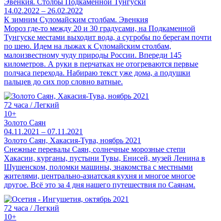
Эвенкия. Столбы Подкаменной Тунгуски
14.02.2022 – 26.02.2022
К зимним Суломайским столбам. Эвенкия
Мороз где-то между 20 и 30 градусами, на Подкаменной
Тунгуске местами выходит вода, а сугробы по берегам почти
по шею. Идем на лыжах к Суломайским столбам,
малоизвестному чуду природы России. Впереди 145
километров. А руки в перчатках не отогреваются первые
полчаса перехода. Набираю текст уже дома, а подушки
пальцев до сих пор словно ватные.
72 часа / Легкий
10+
Золото Саян
04.11.2021 – 07.11.2021
Золото Саян, Хакасия-Тува, ноябрь 2021
Снежные перевалы Саян, солнечные морозные степи
Хакасии, курганы, пустыни Тувы, Енисей, музей Ленина в
Шушенском, поломки машины, знакомства с местными
жителями, центрально-азиатская кухня и многое многое
другое. Всё это за 4 дня нашего путешествия по Саянам.
72 часа / Легкий
10+